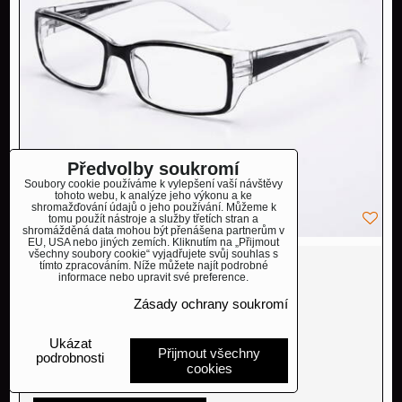
Předvolby soukromí
Soubory cookie používáme k vylepšení vaší návštěvy
tohoto webu, k analýze jeho výkonu a ke
shromažďování údajů o jeho používání. Můžeme k
tomu použít nástroje a služby třetích stran a
shromážděná data mohou být přenášena partnerům v
EU, USA nebo jiných zemích. Kliknutím na „Přijmout
všechny soubory cookie“ vyjadřujete svůj souhlas s
tímto zpracováním. Níže můžete najít podrobné
NOVINKA
informace nebo upravit své preference.
390 Kč
Zásady ochrany soukromí
s DPH
348,20 Kč
Ukázat
Přijmout všechny
podrobnosti
Dostupnost:
Skladem
cookies