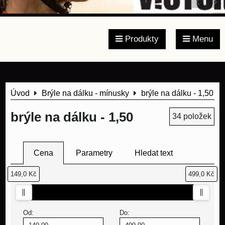
Produkty
Menu
Úvod
Brýle na dálku - mínusky
brýle na dálku - 1,50
brýle na dálku - 1,50
34
položek
Cena
Parametry
Hledat text
149,0 Kč
499,0 Kč
Od:
Do: