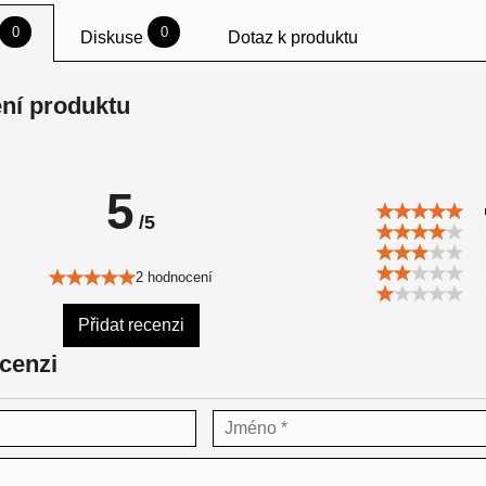
0
0
Diskuse
Dotaz k produktu
ní produktu
5
/5
2 hodnocení
Přidat recenzi
ecenzi