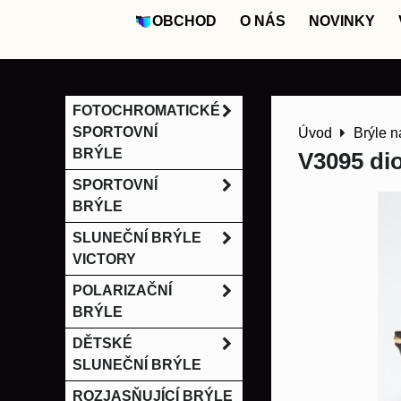
OBCHOD
O NÁS
NOVINKY
FOTOCHROMATICKÉ
SPORTOVNÍ
Úvod
Brýle n
BRÝLE
V3095 dio
SPORTOVNÍ
BRÝLE
SLUNEČNÍ BRÝLE
VICTORY
POLARIZAČNÍ
BRÝLE
DĚTSKÉ
SLUNEČNÍ BRÝLE
ROZJASŇUJÍCÍ BRÝLE