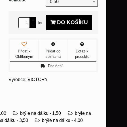
-0,50
DO KOŠÍKU
ks
Přidat k
Přidat do
Dotaz k
Oblíbeným
seznamu
produktu
Doručení
Výrobce:
VICTORY
1,00
brýle na dálku - 1,50
brýle na
na dálku - 3,50
brýle na dálku - 4,00