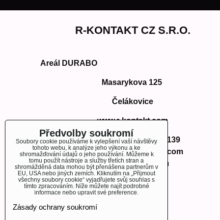
R-KONTAKT CZ S.R.O.
Areál DURABO
Masarykova 125
Čelákovice
www.r-kontakt.com
Předvolby soukromí
Telefon:
+420 724 350 139
Soubory cookie používáme k vylepšení vaší návštěvy
tohoto webu, k analýze jeho výkonu a ke
E-mail: info@r-kontakt.com
shromažďování údajů o jeho používání. Můžeme k
tomu použít nástroje a služby třetích stran a
info@r-kontakt.
com
shromážděná data mohou být přenášena partnerům v
EU, USA nebo jiných zemích. Kliknutím na „Přijmout
všechny soubory cookie“ vyjadřujete svůj souhlas s
tímto zpracováním. Níže můžete najít podrobné
informace nebo upravit své preference.
OBJEDNÁVKY
Zásady ochrany soukromí