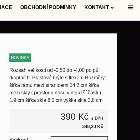
MACE
OBCHODNÍ PODMÍNKY
KONTAKT
NOVINKA
Rozsah velikostí od -0,50 do -4,00 po půl
dioptriích. Plastové brýle s flexem.Rozměry:
šířka rámu mezi stranicemi 14,2 cm šířka
mezi skly ( prostor u nosu v nejužší části )
1,9 cm šířka skla 6,0 cm výška skla 3,8 cm
390 Kč
s DPH
348,20 Kč
Velikost