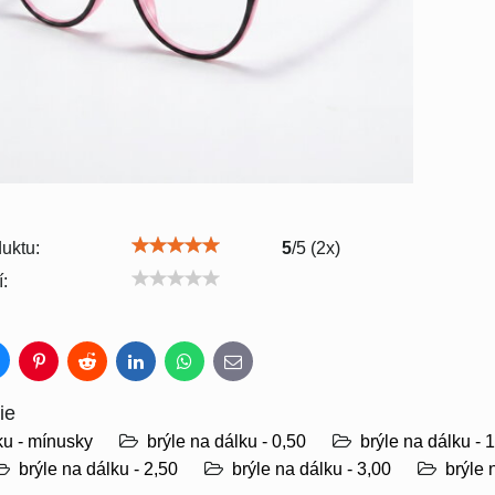
uktu:
5
/
5
(
2
x)
:
luesky
Pinterest
Reddit
LinkedIn
WhatsApp
E-
mail
ie
ku - mínusky
brýle na dálku - 0,50
brýle na dálku - 
brýle na dálku - 2,50
brýle na dálku - 3,00
brýle 