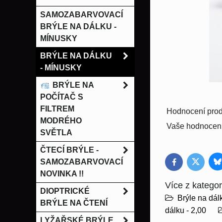
SAMOZABARVOVACÍ
BRÝLE NA DÁLKU -
MÍNUSKY
BRÝLE NA DÁLKU
- MÍNUSKY
BRÝLE NA
POČÍTAČ S
FILTREM
Hodnocení prod
MODRÉHO
Vaše hodnocení
SVĚTLA
ČTECÍ BRÝLE -
SAMOZABARVOVACÍ
B
Twitter
Facebook
NOVINKA !!
Více z kategor
DIOPTRICKÉ
Brýle na dál
BRÝLE NA ČTENÍ
dálku - 2,00
LYŽAŘSKÉ BRÝLE