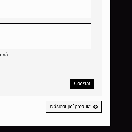
inná.
Odeslat
Následující produkt