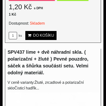
1,20 Kč
s DPH
1 Kč
Dostupnost:
Skladem
DO KOŠÍKU
ks
SPV437 lime + dvě náhradní skla. (
polarizační + žluté ) Pevné pouzdro,
sáček a šňůrka součástí setu. Velmi
odolný materiál.
V ceně varianty:Žluté, zrcadlové a polarizační
skloČisticí hadřík...