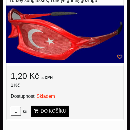
Turkey sunglasses, Türkiye güneş gözlüğü
1,20 Kč
s DPH
1 Kč
Dostupnost:
Skladem
DO KOŠÍKU
ks