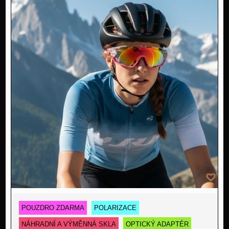
POUZDRO ZDARMA
POLARIZACE
NÁHRADNÍ A VÝMĚNNÁ SKLA
OPTICKÝ ADAPTÉR