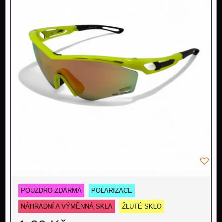
POUZDRO ZDARMA
POLARIZACE
NÁHRADNÍ A VÝMĚNNÁ SKLA
ŽLUTÉ SKLO