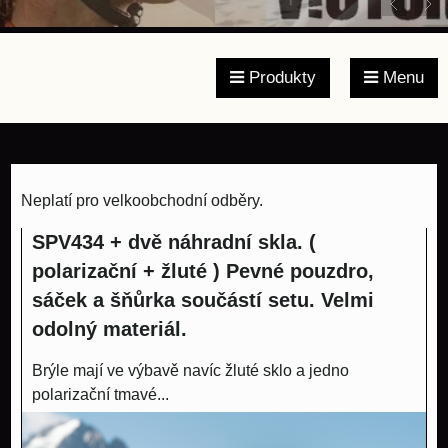
Produkty
Menu
Neplatí pro velkoobchodní odběry.
SPV434 + dvě náhradní skla. (
polarizační + žluté ) Pevné pouzdro,
sáček a šňůrka součástí setu. Velmi
odolný materiál.
Brýle mají ve výbavě navíc žluté sklo a jedno
polarizační tmavé...