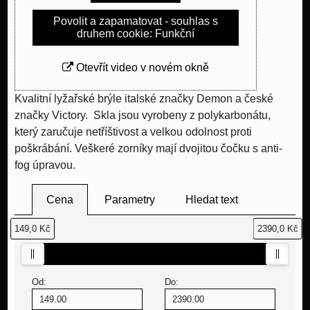
Povolit a zapamatovat - souhlas s
druhem cookie: Funkční
Otevřít video v novém okně
Kvalitní lyžařské brýle italské značky Demon a české
značky Victory. Skla jsou vyrobeny z polykarbonátu,
který zaručuje netříštivost a velkou odolnost proti
poškrábání. Veškeré zorníky mají dvojitou čočku s anti-
fog úpravou.
Cena
Parametry
Hledat text
149,0 Kč
2390,0 Kč
Od:
Do: