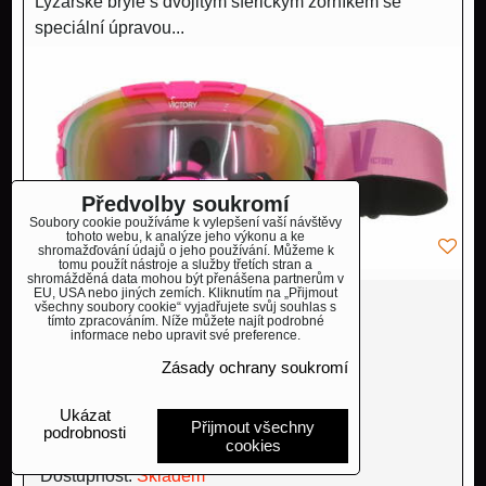
Lyžařské brýle s dvojitým sférickým zorníkem se
speciální úpravou...
Předvolby soukromí
Soubory cookie používáme k vylepšení vaší návštěvy
tohoto webu, k analýze jeho výkonu a ke
shromažďování údajů o jeho používání. Můžeme k
tomu použít nástroje a služby třetích stran a
shromážděná data mohou být přenášena partnerům v
EU, USA nebo jiných zemích. Kliknutím na „Přijmout
všechny soubory cookie“ vyjadřujete svůj souhlas s
NOVINKA
tímto zpracováním. Níže můžete najít podrobné
informace nebo upravit své preference.
990 Kč
s DPH
Zásady ochrany soukromí
818,20 Kč
Ukázat
Přijmout všechny
podrobnosti
1190 Kč
s DPH
Sleva 200 Kč
cookies
Dostupnost:
Skladem