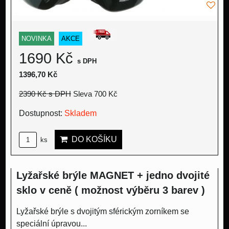
NOVINKA
AKCE
1690 Kč
s DPH
1396,70 Kč
2390 Kč
s DPH
Sleva 700 Kč
Dostupnost:
Skladem
DO KOŠÍKU
ks
Lyžařské brýle MAGNET + jedno dvojité
sklo v ceně ( možnost výběru 3 barev )
Lyžařské brýle s dvojitým sférickým zorníkem se
speciální úpravou...