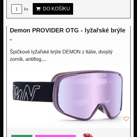
DO KOŠÍKU
ks
Demon PROVIDER OTG - lyžařské brýle
-
Špičkové lyžařské brýle DEMON z Itálie, dvojitý
zorník, antiflog,...