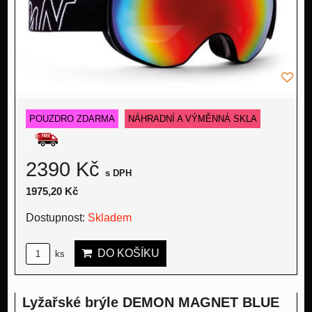
POUZDRO ZDARMA
NÁHRADNÍ A VÝMĚNNÁ SKLA
2390 Kč
s DPH
1975,20 Kč
Dostupnost:
Skladem
DO KOŠÍKU
ks
Lyžařské brýle DEMON MAGNET BLUE