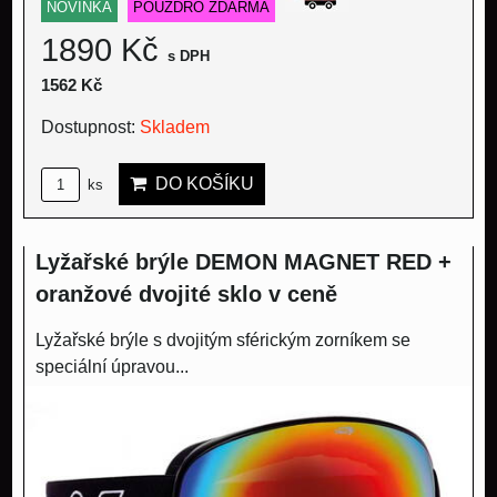
NOVINKA
POUZDRO ZDARMA
1890 Kč
s DPH
1562 Kč
Dostupnost:
Skladem
DO KOŠÍKU
ks
Lyžařské brýle DEMON MAGNET RED +
oranžové dvojité sklo v ceně
Lyžařské brýle s dvojitým sférickým zorníkem se
speciální úpravou...