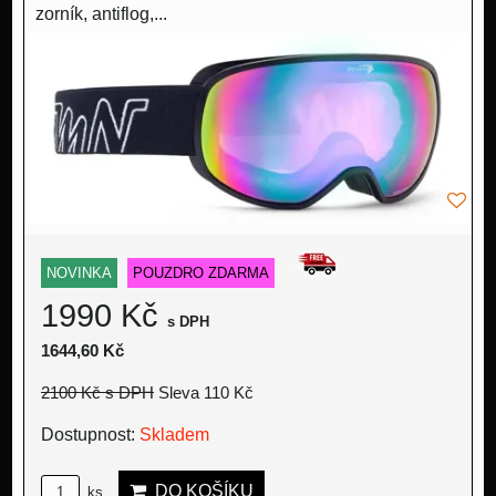
zorník, antiflog,...
NOVINKA
POUZDRO ZDARMA
1990 Kč
s DPH
1644,60 Kč
2100 Kč
s DPH
Sleva 110 Kč
Dostupnost:
Skladem
DO KOŠÍKU
ks