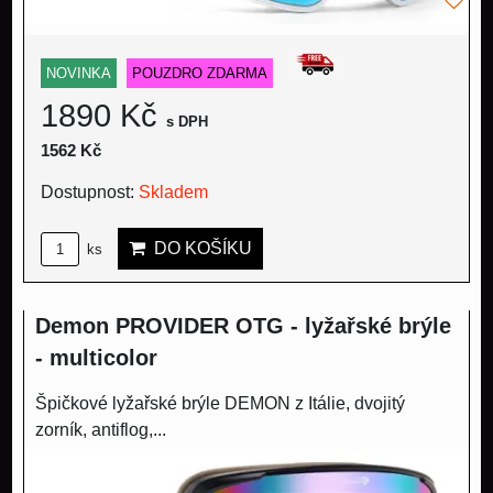
NOVINKA
POUZDRO ZDARMA
1890 Kč
s DPH
1562 Kč
Dostupnost:
Skladem
DO KOŠÍKU
ks
Demon PROVIDER OTG - lyžařské brýle
- multicolor
Špičkové lyžařské brýle DEMON z Itálie, dvojitý
zorník, antiflog,...