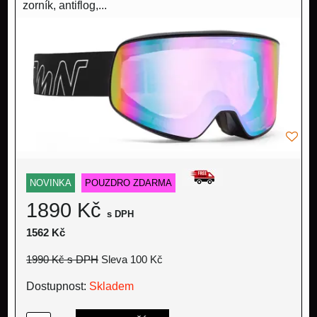
zorník, antiflog,...
NOVINKA
POUZDRO ZDARMA
1890 Kč
s DPH
1562 Kč
1990 Kč
s DPH
Sleva 100 Kč
Dostupnost:
Skladem