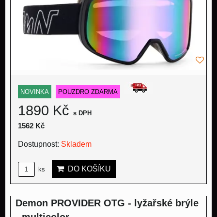
NOVINKA
POUZDRO ZDARMA
1890 Kč
s DPH
1562 Kč
Dostupnost:
Skladem
DO KOŠÍKU
ks
Demon PROVIDER OTG - lyžařské brýle
- multicolor