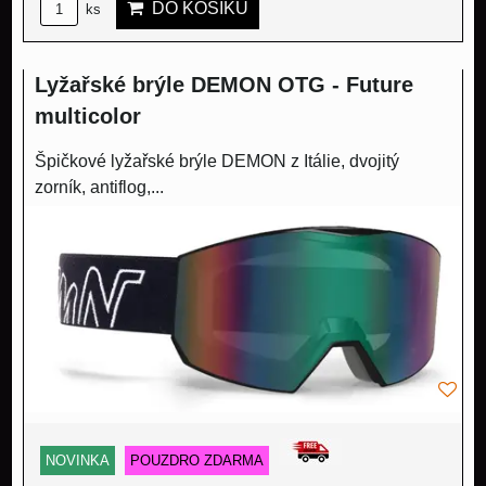
DO KOŠÍKU
ks
Lyžařské brýle DEMON OTG - Future
multicolor
Špičkové lyžařské brýle DEMON z Itálie, dvojitý
zorník, antiflog,...
NOVINKA
POUZDRO ZDARMA