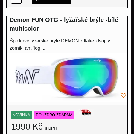
Demon FUN OTG - lyžařské brýle -bílé
multicolor
Špičkové lyžařské brýle DEMON z Itálie, dvojitý
zorník, antiflog,...
NOVINKA
POUZDRO ZDARMA
1990 Kč
s DPH