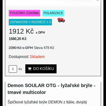
POUZDRO ZDARMA
POLARIZACE
ZATMAVENÍ V ROZMEZÍ 1-3
1912 Kč
s DPH
1580,20 Kč
2390 Kč
s DPH
Sleva 478 Kč
Dostupnost:
Skladem
DO KOŠÍKU
ks
Demon SOULAR OTG - lyžařské brýle -
tmavé multicolor
Špičkové lyžařské brýle DEMON z Itálie, dvojitý