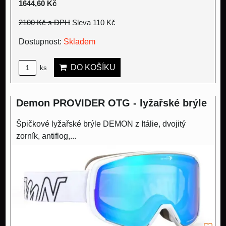
1644,60 Kč
2100 Kč
s DPH
Sleva 110 Kč
Dostupnost:
Skladem
DO KOŠÍKU
ks
Demon PROVIDER OTG - lyžařské brýle
Špičkové lyžařské brýle DEMON z Itálie, dvojitý
zorník, antiflog,...