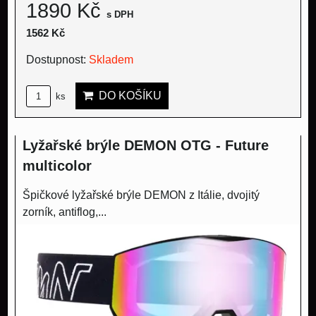
1890 Kč
s DPH
1562 Kč
Dostupnost:
Skladem
DO KOŠÍKU
ks
Lyžařské brýle DEMON OTG - Future
multicolor
Špičkové lyžařské brýle DEMON z Itálie, dvojitý
zorník, antiflog,...