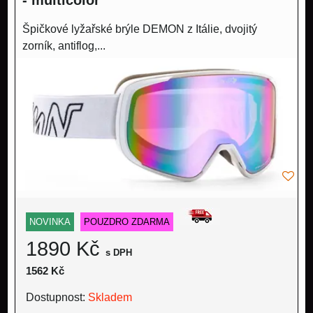
Špičkové lyžařské brýle DEMON z Itálie, dvojitý
zorník, antiflog,...
NOVINKA
POUZDRO ZDARMA
1890 Kč
s DPH
1562 Kč
Dostupnost:
Skladem