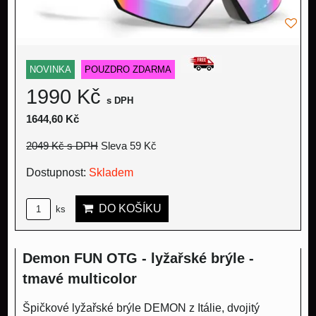
NOVINKA
POUZDRO ZDARMA
1990 Kč
s DPH
1644,60 Kč
2049 Kč
s DPH
Sleva 59 Kč
Dostupnost:
Skladem
DO KOŠÍKU
ks
Demon FUN OTG - lyžařské brýle -
tmavé multicolor
Špičkové lyžařské brýle DEMON z Itálie, dvojitý