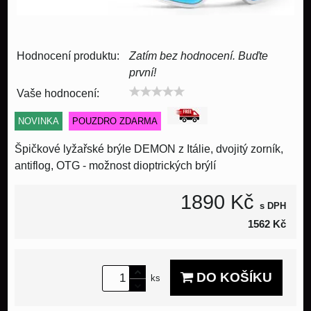
Hodnocení produktu:
Zatím bez hodnocení. Buďte
první!
Vaše hodnocení:
NOVINKA
POUZDRO ZDARMA
Špičkové lyžařské brýle DEMON z Itálie, dvojitý zorník,
antiflog, OTG - možnost dioptrických brýlí
1890 Kč
s DPH
1562 Kč
DO KOŠÍKU
ks