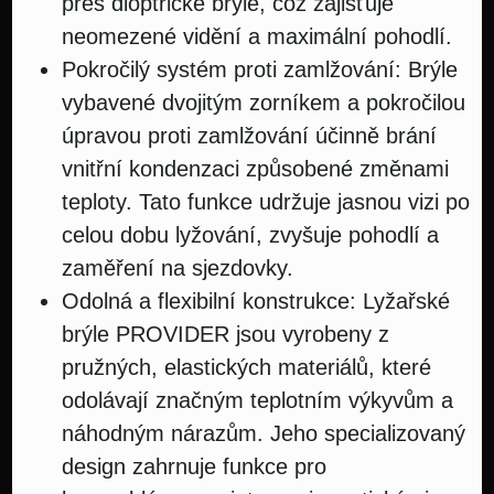
přes dioptrické brýle, což zajišťuje
neomezené vidění a maximální pohodlí.
Pokročilý systém proti zamlžování: Brýle
vybavené dvojitým zorníkem a pokročilou
úpravou proti zamlžování účinně brání
vnitřní kondenzaci způsobené změnami
teploty. Tato funkce udržuje jasnou vizi po
celou dobu lyžování, zvyšuje pohodlí a
zaměření na sjezdovky.
Odolná a flexibilní konstrukce: Lyžařské
brýle PROVIDER jsou vyrobeny z
pružných, elastických materiálů, které
odolávají značným teplotním výkyvům a
náhodným nárazům. Jeho specializovaný
design zahrnuje funkce pro