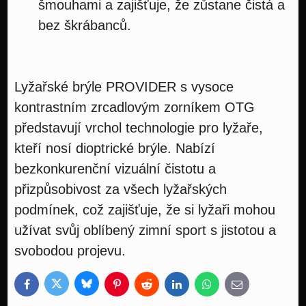
šmouhami a zajišťuje, že zůstane čistá a
bez škrábanců.
Lyžařské brýle PROVIDER s vysoce
kontrastním zrcadlovým zorníkem OTG
představují vrchol technologie pro lyžaře,
kteří nosí dioptrické brýle. Nabízí
bezkonkurenční vizuální čistotu a
přizpůsobivost za všech lyžařských
podmínek, což zajišťuje, že si lyžaři mohou
užívat svůj oblíbený zimní sport s jistotou a
svobodou projevu.
Bluesky
Twitter
Facebook
Pinterest
Reddit
LinkedIn
WhatsApp
E-
mail