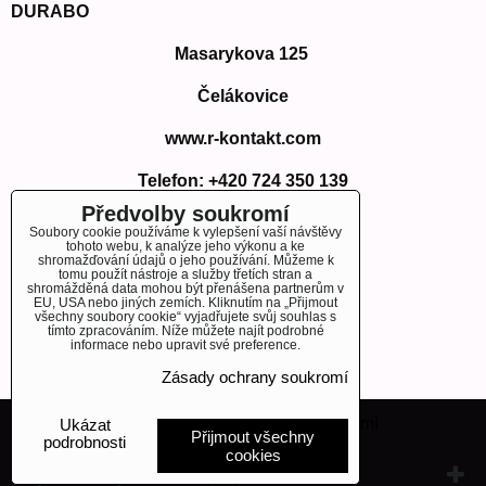
DURABO
Masarykova 125
Čelákovice
www.r-kontakt.com
Telefon:
+420 724 350 139
E-mail: info@r-kontakt.com
Předvolby soukromí
info@r-kontakt.
com
Soubory cookie používáme k vylepšení vaší návštěvy
tohoto webu, k analýze jeho výkonu a ke
shromažďování údajů o jeho používání. Můžeme k
tomu použít nástroje a služby třetích stran a
shromážděná data mohou být přenášena partnerům v
EU, USA nebo jiných zemích. Kliknutím na „Přijmout
OBJEDNÁVKY
všechny soubory cookie“ vyjadřujete svůj souhlas s
tímto zpracováním. Níže můžete najít podrobné
informace nebo upravit své preference.
Stav objednávky
Zásady ochrany soukromí
Předvolby soukromí
Zásady ochrany soukromí
Ukázat
Přijmout všechny
podrobnosti
cookies
Vytvořeno systémem:
ByznysWeb.cz