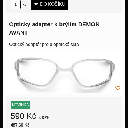
DO KOŠÍKU
ks
Optický adaptér k brýlím DEMON
AVANT
Optický adaptér pro dioptrická skla
NOVINKA
590 Kč
s DPH
487,60 Kč