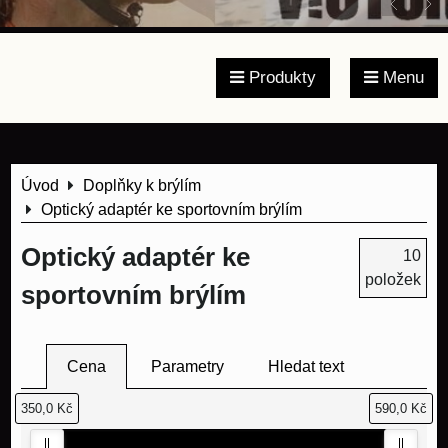
Produkty
Menu
Úvod
Doplňky k brýlím
Optický adaptér ke sportovním brýlím
Optický adaptér ke
10
položek
sportovním brýlím
Cena
Parametry
Hledat text
350,0 Kč
590,0 Kč