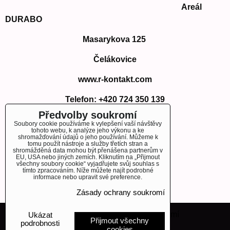
Areál
DURABO
Masarykova 125
Čelákovice
www.r-kontakt.com
Telefon:
+420 724 350 139
E-mail: info@r-kontakt.com
Předvolby soukromí
info@r-kontakt.
com
Soubory cookie používáme k vylepšení vaší návštěvy
tohoto webu, k analýze jeho výkonu a ke
shromažďování údajů o jeho používání. Můžeme k
tomu použít nástroje a služby třetích stran a
shromážděná data mohou být přenášena partnerům v
EU, USA nebo jiných zemích. Kliknutím na „Přijmout
OBJEDNÁVKY
všechny soubory cookie“ vyjadřujete svůj souhlas s
tímto zpracováním. Níže můžete najít podrobné
informace nebo upravit své preference.
Stav objednávky
Zásady ochrany soukromí
Předvolby soukromí
Zásady ochrany soukromí
Ukázat
Přijmout všechny
podrobnosti
cookies