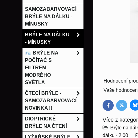
SAMOZABARVOVACÍ
BRÝLE NA DÁLKU -
MÍNUSKY
BRÝLE NA DÁLKU
- MÍNUSKY
BRÝLE NA
POČÍTAČ S
FILTREM
MODRÉHO
Hodnocení prod
SVĚTLA
Vaše hodnocení
ČTECÍ BRÝLE -
SAMOZABARVOVACÍ
B
Twitter
Facebook
NOVINKA !!
DIOPTRICKÉ
Více z kategor
BRÝLE NA ČTENÍ
Brýle na dál
dálku - 2,00
LYŽAŘSKÉ BRÝLE