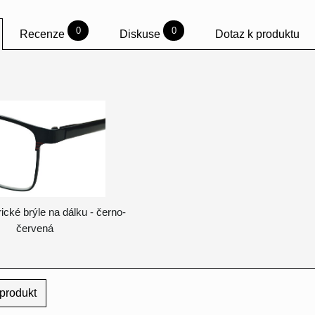
0
0
Recenze
Diskuse
Dotaz k produktu
ické brýle na dálku - černo-
červená
produkt