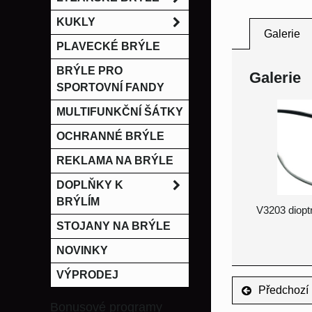
KUKLY
Galerie
PLAVECKÉ BRÝLE
BRÝLE PRO
Galerie
SPORTOVNÍ FANDY
MULTIFUNKČNÍ ŠÁTKY
OCHRANNÉ BRÝLE
REKLAMA NA BRÝLE
DOPLŇKY K
BRÝLÍM
V3203 dioptr
STOJANY NA BRÝLE
NOVINKY
VÝPRODEJ
Předchozí 
Bonusové programy