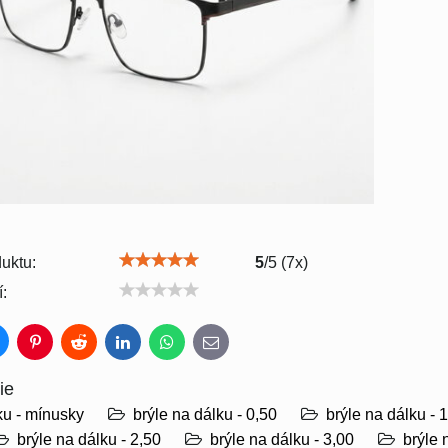
uktu:
5
/
5
(
7
x)
:
luesky
Pinterest
Reddit
LinkedIn
WhatsApp
E-
mail
ie
ku - mínusky
brýle na dálku - 0,50
brýle na dálku - 
brýle na dálku - 2,50
brýle na dálku - 3,00
brýle 