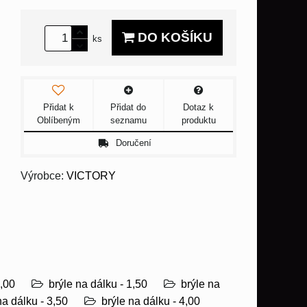
DO KOŠÍKU
ks
Přidat k
Přidat do
Dotaz k
Oblíbeným
seznamu
produktu
Doručení
Výrobce:
VICTORY
1,00
brýle na dálku - 1,50
brýle na
na dálku - 3,50
brýle na dálku - 4,00