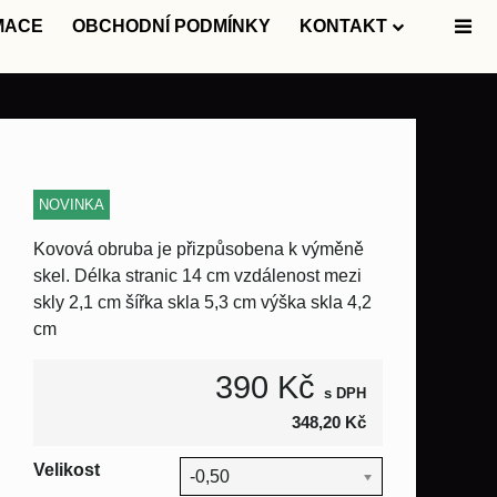
MACE
OBCHODNÍ PODMÍNKY
KONTAKT
NOVINKA
Kovová obruba je přizpůsobena k výměně
skel. Délka stranic 14 cm vzdálenost mezi
skly 2,1 cm šířka skla 5,3 cm výška skla 4,2
cm
390 Kč
s DPH
348,20 Kč
Velikost
-0,50