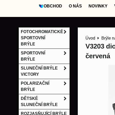
OBCHOD
O NÁS
NOVINKY
FOTOCHROMATICKÉ
SPORTOVNÍ
Úvod
Brýle n
BRÝLE
V3203 dio
SPORTOVNÍ
červená
BRÝLE
SLUNEČNÍ BRÝLE
VICTORY
POLARIZAČNÍ
BRÝLE
DĚTSKÉ
SLUNEČNÍ BRÝLE
ROZJASŇUJÍCÍ BRÝLE