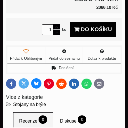
2066,10 Kč
DO KOŠÍKU
ks
Přidat k Oblíbeným
Přidat do seznamu
Dotaz k produktu
Doručení
Bluesky
Twitter
Facebook
Pinterest
Reddit
LinkedIn
WhatsApp
E-
mail
Více z kategorie
Stojany na brýle
0
0
Recenze
Diskuse