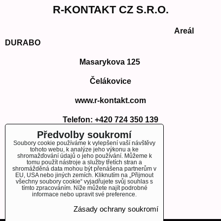
R-KONTAKT CZ S.R.O.
Areál
DURABO
Masarykova 125
Čelákovice
www.r-kontakt.com
Telefon:
+420 724 350 139
E-mail: info@r-kontakt.com
Předvolby soukromí
info@r-kontakt.
com
Soubory cookie používáme k vylepšení vaší návštěvy
tohoto webu, k analýze jeho výkonu a ke
shromažďování údajů o jeho používání. Můžeme k
tomu použít nástroje a služby třetích stran a
shromážděná data mohou být přenášena partnerům v
EU, USA nebo jiných zemích. Kliknutím na „Přijmout
OBJEDNÁVKY
všechny soubory cookie“ vyjadřujete svůj souhlas s
tímto zpracováním. Níže můžete najít podrobné
informace nebo upravit své preference.
Stav objednávky
Zásady ochrany soukromí