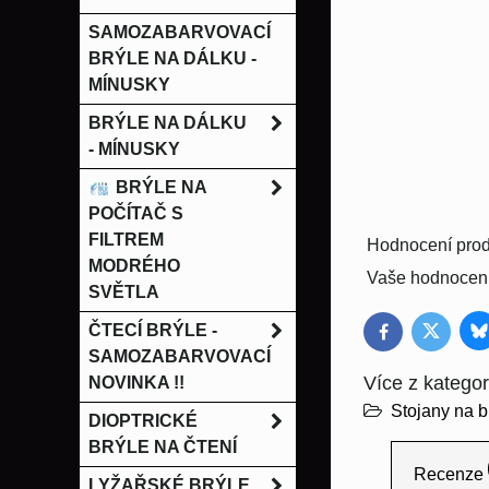
SAMOZABARVOVACÍ
BRÝLE NA DÁLKU -
MÍNUSKY
BRÝLE NA DÁLKU
- MÍNUSKY
BRÝLE NA
POČÍTAČ S
FILTREM
Hodnocení prod
MODRÉHO
Vaše hodnocení
SVĚTLA
ČTECÍ BRÝLE -
B
Twitter
Facebook
SAMOZABARVOVACÍ
Více z kategor
NOVINKA !!
Stojany na b
DIOPTRICKÉ
BRÝLE NA ČTENÍ
Recenze
LYŽAŘSKÉ BRÝLE