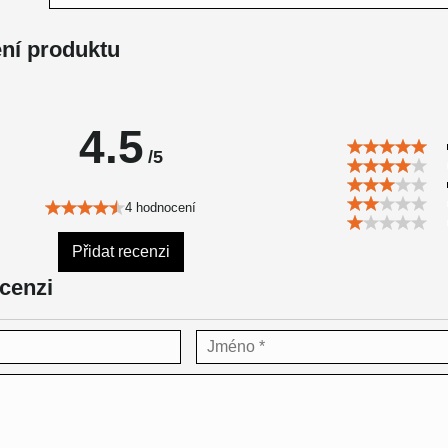
ní produktu
4.5
/5
4 hodnocení
Přidat recenzi
ecenzi