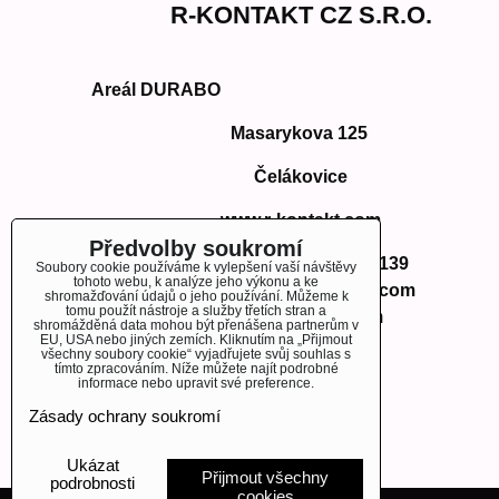
R-KONTAKT CZ S.R.O.
Areál DURABO
Masarykova 125
Čelákovice
www.r-kontakt.com
Předvolby soukromí
Telefon:
+420 724 350 139
Soubory cookie používáme k vylepšení vaší návštěvy
tohoto webu, k analýze jeho výkonu a ke
E-mail: info@r-kontakt.com
shromažďování údajů o jeho používání. Můžeme k
tomu použít nástroje a služby třetích stran a
info@r-kontakt.
com
shromážděná data mohou být přenášena partnerům v
EU, USA nebo jiných zemích. Kliknutím na „Přijmout
všechny soubory cookie“ vyjadřujete svůj souhlas s
tímto zpracováním. Níže můžete najít podrobné
informace nebo upravit své preference.
OBJEDNÁVKY
Zásady ochrany soukromí
Stav objednávky
Ukázat
Přijmout všechny
podrobnosti
cookies