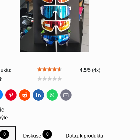
uktu:
4.5
/
5
(
4
x)
:
luesky
Pinterest
Reddit
LinkedIn
WhatsApp
E-
mail
ie
rýle
0
0
Diskuse
Dotaz k produktu