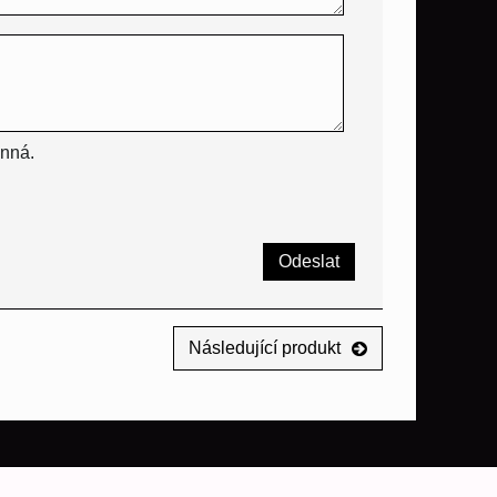
inná.
Odeslat
Následující produkt