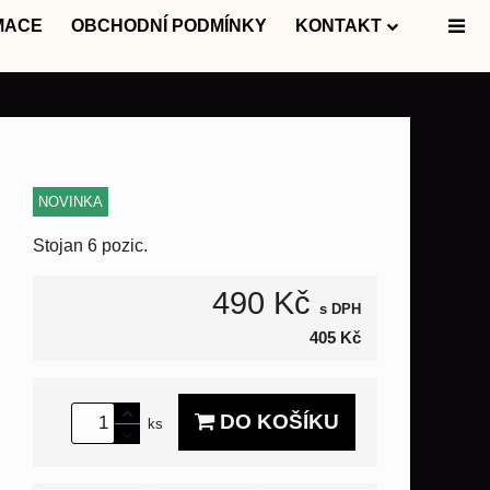
MACE
OBCHODNÍ PODMÍNKY
KONTAKT
NOVINKA
Stojan 6 pozic.
490 Kč
s DPH
405 Kč
DO KOŠÍKU
ks