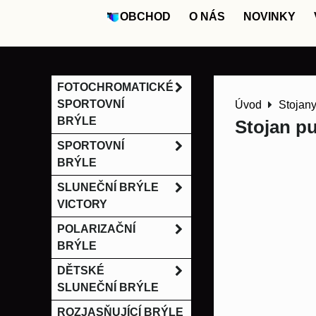
OBCHOD
O NÁS
NOVINKY
FOTOCHROMATICKÉ
SPORTOVNÍ
Úvod
Stojany
BRÝLE
Stojan pu
SPORTOVNÍ
BRÝLE
SLUNEČNÍ BRÝLE
VICTORY
POLARIZAČNÍ
BRÝLE
DĚTSKÉ
SLUNEČNÍ BRÝLE
ROZJASŇUJÍCÍ BRÝLE