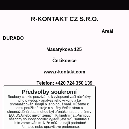
R-KONTAKT CZ S.R.O.
Areál
DURABO
Masarykova 125
Čelákovice
www.r-kontakt.com
Telefon:
+420 724 350 139
E-mail: info@r-kontakt.com
Předvolby soukromí
info@r-kontakt.
com
Soubory cookie používáme k vylepšení vaší návštěvy
tohoto webu, k analýze jeho výkonu a ke
shromažďování údajů o jeho používání. Můžeme k
tomu použít nástroje a služby třetích stran a
shromážděná data mohou být přenášena partnerům v
EU, USA nebo jiných zemích. Kliknutím na „Přijmout
OBJEDNÁVKY
všechny soubory cookie“ vyjadřujete svůj souhlas s
tímto zpracováním. Níže můžete najít podrobné
informace nebo upravit své preference.