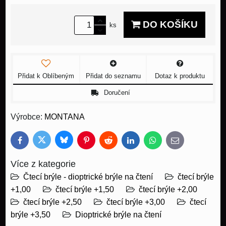
DO KOŠÍKU
ks
Přidat k Oblíbeným
Přidat do seznamu
Dotaz k produktu
Doručení
Výrobce:
MONTANA
Bluesky
Twitter
Facebook
Pinterest
Reddit
LinkedIn
WhatsApp
E-
mail
Více z kategorie
Čtecí brýle - dioptrické brýle na čtení
čtecí brýle
+1,00
čtecí brýle +1,50
čtecí brýle +2,00
čtecí brýle +2,50
čtecí brýle +3,00
čtecí
brýle +3,50
Dioptrické brýle na čtení