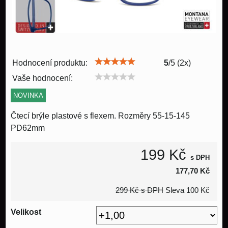
Hodnocení produktu:
5
/
5
(
2
x)
Vaše hodnocení:
NOVINKA
Čtecí brýle plastové s flexem. Rozměry 55-15-145
PD62mm
199 Kč
s DPH
177,70 Kč
299 Kč
s DPH
Sleva
100 Kč
Velikost