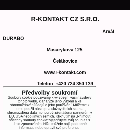
R-KONTAKT CZ S.R.O.
Areál
DURABO
Masarykova 125
Čelákovice
www.r-kontakt.com
Telefon:
+420 724 350 139
E-mail: info@r-kontakt.com
Předvolby soukromí
info@r-kontakt.
com
Soubory cookie používáme k vylepšení vaší návštěvy
tohoto webu, k analýze jeho výkonu a ke
shromažďování údajů o jeho používání. Můžeme k
tomu použít nástroje a služby třetích stran a
shromážděná data mohou být přenášena partnerům v
EU, USA nebo jiných zemích. Kliknutím na „Přijmout
OBJEDNÁVKY
všechny soubory cookie“ vyjadřujete svůj souhlas s
tímto zpracováním. Níže můžete najít podrobné
informace nebo upravit své preference.