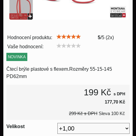
Hodnocení produktu:
5
/
5
(
2
x)
Vaše hodnocení:
NOVINKA
Čtecí brýle plastové s flexem.Rozměry 55-15-145
PD62mm
199 Kč
s DPH
177,70 Kč
299 Kč
s DPH
Sleva
100 Kč
Velikost