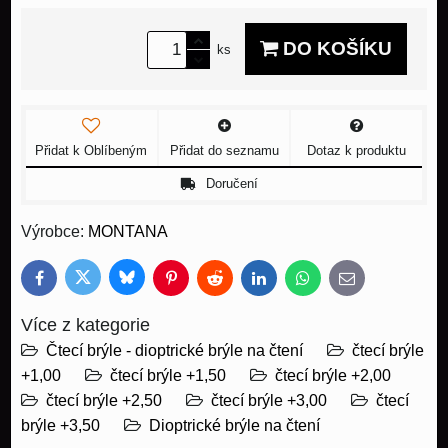
DO KOŠÍKU
ks
Přidat k Oblíbeným
Přidat do seznamu
Dotaz k produktu
Doručení
Výrobce:
MONTANA
Bluesky
Twitter
Facebook
Pinterest
Reddit
LinkedIn
WhatsApp
E-
mail
Více z kategorie
Čtecí brýle - dioptrické brýle na čtení
čtecí brýle
+1,00
čtecí brýle +1,50
čtecí brýle +2,00
čtecí brýle +2,50
čtecí brýle +3,00
čtecí
brýle +3,50
Dioptrické brýle na čtení