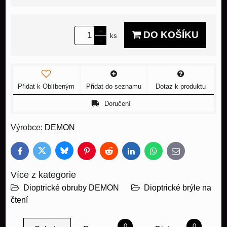
DO KOŠÍKU
ks
Přidat k Oblíbeným
Přidat do seznamu
Dotaz k produktu
Doručení
Výrobce:
DEMON
Bluesky
Twitter
Facebook
Pinterest
Reddit
LinkedIn
WhatsApp
E-
mail
Více z kategorie
Dioptrické obruby DEMON
Dioptrické brýle na
čtení
0
0