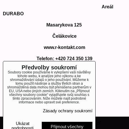
Areál
DURABO
Masarykova 125
Čelákovice
www.r-kontakt.com
Telefon:
+420 724 350 139
E-mail: info@r-kontakt.com
Předvolby soukromí
info@r-kontakt.
com
Soubory cookie používáme k vylepšení vaší návštěvy
tohoto webu, k analýze jeho výkonu a ke
shromažďování údajů o jeho používání. Můžeme k
tomu použít nástroje a služby třetích stran a
shromážděná data mohou být přenášena partnerům v
EU, USA nebo jiných zemích. Kliknutím na „Přijmout
OBJEDNÁVKY
všechny soubory cookie“ vyjadřujete svůj souhlas s
tímto zpracováním. Níže můžete najít podrobné
informace nebo upravit své preference.
Stav objednávky
Zásady ochrany soukromí
Předvolby soukromí
Zásady ochrany soukromí
Ukázat
Přijmout všechny
podrobnosti