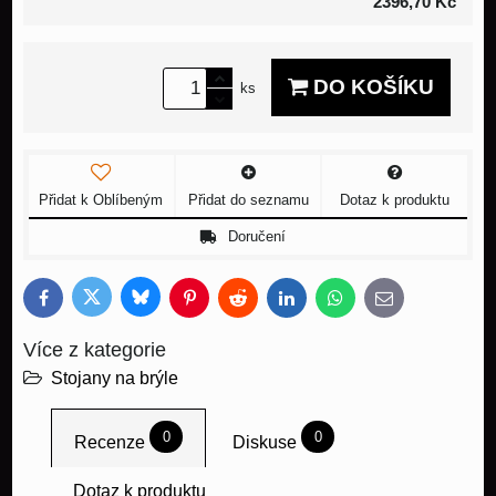
2396,70 Kč
DO KOŠÍKU
ks
Přidat k Oblíbeným
Přidat do seznamu
Dotaz k produktu
Doručení
Bluesky
Twitter
Facebook
Pinterest
Reddit
LinkedIn
WhatsApp
E-
mail
Více z kategorie
Stojany na brýle
0
0
Recenze
Diskuse
Dotaz k produktu