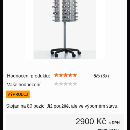
Hodnocení produktu:
5
/
5
(
3
x)
Vaše hodnocení:
VÝPRODEJ
Stojan na 80 pozic. Již použité, ale ve výborném stavu.
2900 Kč
s DPH