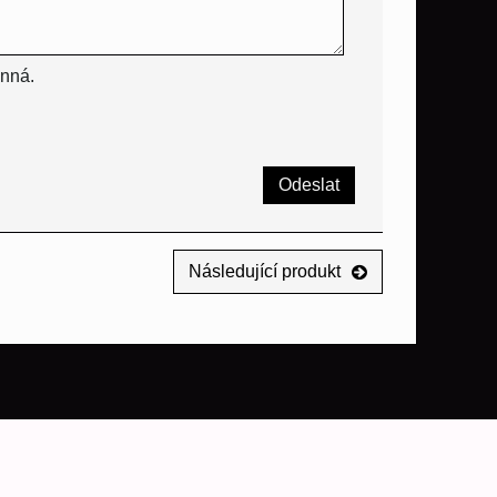
inná.
Odeslat
Následující produkt