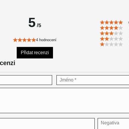
5
/5
4 hodnocení
Přidat recenzi
ecenzi