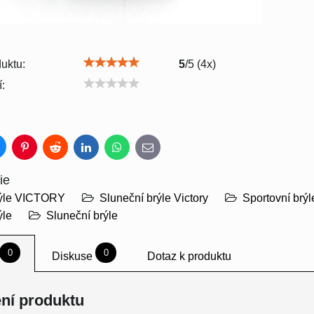
uktu:
5
/
5
(
4
x)
:
luesky
Pinterest
Reddit
LinkedIn
WhatsApp
E-
mail
ie
rýle VICTORY
Sluneční brýle Victory
Sportovní brýl
ýle
Sluneční brýle
0
0
Diskuse
Dotaz k produktu
ní produktu