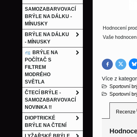
SAMOZABARVOVACÍ
BRÝLE NA DÁLKU -
MÍNUSKY
Hodnocení prod
BRÝLE NA DÁLKU
Vaše hodnocení
- MÍNUSKY
BRÝLE NA
POČÍTAČ S
B
Twitter
Facebook
FILTREM
MODRÉHO
Více z kategor
SVĚTLA
Sportovní b
ČTECÍ BRÝLE -
Sportovní br
SAMOZABARVOVACÍ
NOVINKA !!
Recenze
DIOPTRICKÉ
BRÝLE NA ČTENÍ
Hodnoce
LYŽAŘSKÉ BRÝLE