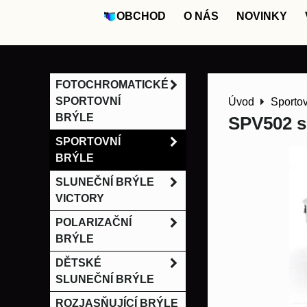
OBCHOD
O NÁS
NOVINKY
FOTOCHROMATICKÉ
SPORTOVNÍ
Úvod
Sportov
BRÝLE
SPV502 sp
SPORTOVNÍ
BRÝLE
SLUNEČNÍ BRÝLE
VICTORY
POLARIZAČNÍ
BRÝLE
DĚTSKÉ
SLUNEČNÍ BRÝLE
ROZJASŇUJÍCÍ BRÝLE