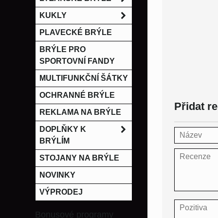
KUKLY
PLAVECKÉ BRÝLE
BRÝLE PRO
SPORTOVNÍ FANDY
MULTIFUNKČNÍ ŠÁTKY
OCHRANNÉ BRÝLE
Přidat r
REKLAMA NA BRÝLE
DOPLŇKY K
BRÝLÍM
STOJANY NA BRÝLE
NOVINKY
VÝPRODEJ
Bonusové programy