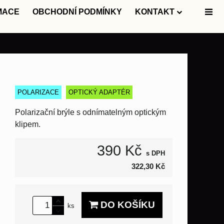
MACE
OBCHODNÍ PODMÍNKY
KONTAKT
POLARIZACE
OPTICKÝ ADAPTÉR
Polarizační brýle s odnímatelným optickým
klipem.
390 Kč
s DPH
322,30 Kč
DO KOŠÍKU
ks