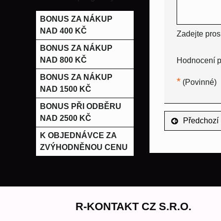
BONUS ZA NÁKUP
NAD 400 KČ
Zadejte pros
BONUS ZA NÁKUP
NAD 800 KČ
Hodnocení p
BONUS ZA NÁKUP
*
(Povinné)
NAD 1500 KČ
BONUS PŘI ODBĚRU
NAD 2500 KČ
Předchozí 
K OBJEDNÁVCE ZA
ZVÝHODNĚNOU CENU
R-KONTAKT CZ S.R.O.