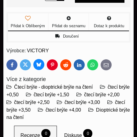
Přidat k Oblíbeným
Přidat do seznamu
Dotaz k produktu
Doručení
Výrobce:
VICTORY
Bluesky
Twitter
Facebook
Pinterest
Reddit
LinkedIn
WhatsApp
E-
mail
Více z kategorie
Čtecí brýle - dioptrické brýle na čtení
čtecí brýle
+0,50
čtecí brýle +1,50
čtecí brýle +2,00
čtecí brýle +2,50
čtecí brýle +3,00
čtecí
brýle +3,50
čtecí brýle +4,00
Dioptrické brýle
na čtení
0
0
Recenze
Diskuse