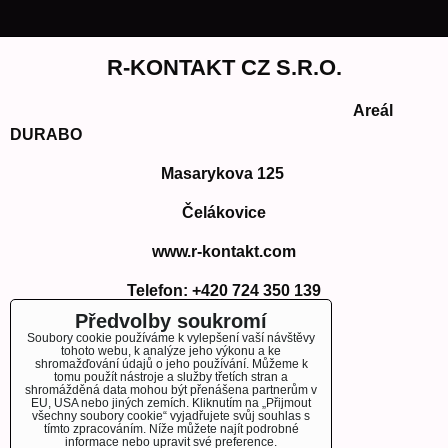
R-KONTAKT CZ S.R.O.
Areál
DURABO
Masarykova 125
Čelákovice
www.r-kontakt.com
Telefon:
+420 724 350 139
E-mail: info@r-kontakt.com
Předvolby soukromí
info@r-kontakt.
com
Soubory cookie používáme k vylepšení vaší návštěvy
tohoto webu, k analýze jeho výkonu a ke
shromažďování údajů o jeho používání. Můžeme k
tomu použít nástroje a služby třetích stran a
shromážděná data mohou být přenášena partnerům v
EU, USA nebo jiných zemích. Kliknutím na „Přijmout
OBJEDNÁVKY
všechny soubory cookie“ vyjadřujete svůj souhlas s
tímto zpracováním. Níže můžete najít podrobné
informace nebo upravit své preference.