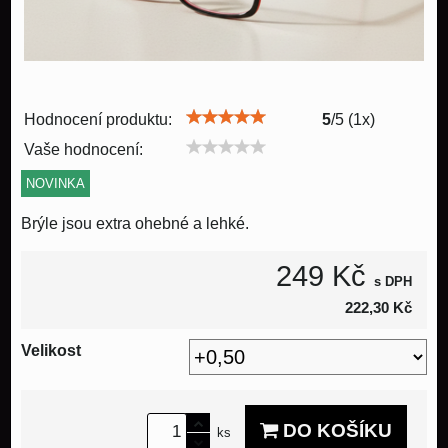
Hodnocení produktu:
5
/
5
(
1
x)
Vaše hodnocení:
NOVINKA
Brýle jsou extra ohebné a lehké.
249 Kč
s DPH
222,30 Kč
Velikost
DO KOŠÍKU
ks