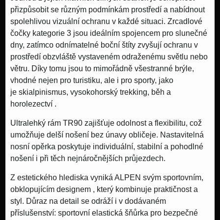
přizpůsobit se různým podmínkám prostředí a nabídnout
spolehlivou vizuální ochranu v každé situaci.
Zrcadlové
čočky kategorie 3
jsou ideálním spojencem pro slunečné
dny, zatímco
odnímatelné boční štíty
zvyšují ochranu v
prostředí obzvláště vystaveném odraženému světlu nebo
větru. Díky tomu jsou to mimořádně všestranné brýle,
vhodné nejen pro turistiku, ale i pro sporty, jako
je
skialpinismus, vysokohorský trekking, běh a
horolezectví
.
Ultralehký
rám TR90
zajišťuje odolnost a flexibilitu, což
umožňuje delší nošení bez únavy obličeje.
Nastavitelná
nosní opěrka
poskytuje individuální, stabilní a pohodlné
nošení i při těch nejnáročnějších průjezdech.
Z estetického hlediska vyniká ALPEN svým
sportovním,
obklopujícím designem
, který kombinuje praktičnost a
styl. Důraz na detail se odráží i v dodávaném
příslušenství:
sportovní elastická šňůrka
pro bezpečné