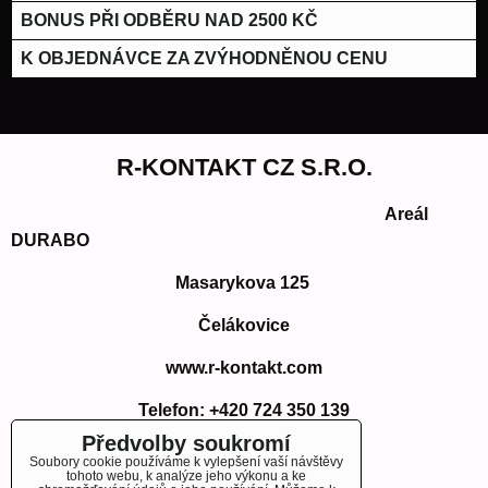
BONUS PŘI ODBĚRU NAD 2500 KČ
K OBJEDNÁVCE ZA ZVÝHODNĚNOU CENU
R-KONTAKT CZ S.R.O.
Areál
DURABO
Masarykova 125
Čelákovice
www.r-kontakt.com
Telefon:
+420 724 350 139
E-mail: info@r-kontakt.com
Předvolby soukromí
info@r-kontakt.
com
Soubory cookie používáme k vylepšení vaší návštěvy
tohoto webu, k analýze jeho výkonu a ke