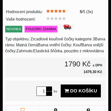
Hodnocení produktu:
5
/
5
(
3
x)
Vaše hodnocení:
NOVINKA
POUZDRO ZDARMA
Typ objektivu: Zrcadlové kouřové čočky kategorie 3Barva
rámu: Matná černáBarva vnitřní čočky: KouřBarva vnější
čočky:Zahrnuto:Elastická šňůrka, pouzdro z mikrovlákna
1790 Kč
s DPH
1479,30 Kč
DO KOŠÍKU
ks