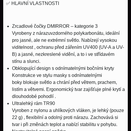
✅
HLAVNÍ VLASTNOSTI
Zrcadlové čočky DMIRROR – kategorie 3
Vyrobeny z nárazuvzdorného polykarbonátu, ideální
pro jasné, ale ne extrémní světlo. Nabízejí
vysokou
viditelnost
,
ochranu před zářením UV400 (UV-A a UV-
B)
a jasné, nezkreslené vidění, a to i ve střídavém
stínu a slunci.
Obklopující design s odnímatelnými bočními kryty
Konstrukce ve stylu masky s
odnímatelnými
boky
blokuje světlo a chrání před větrem, prachem,
listím a větvemi. Ergonomický tvar zajišťuje
plné krytí a
dlouhodobé pohodlí
.
Ultralehký rám TR90
Vyroben z nylonu a uhlíkových vláken, je
lehký (pouze
22 g)
, flexibilní a odolný proti nárazu. Zachovává si
tvar i při změnách teplot a nabízí stabilitu v pohybu.