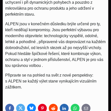
uchycení i při dynamických pohybech a
pouzdro z
mikrovlákna
pro ochranu produktu a jeho udržení v
perfektním stavu.
ALPEN jsou v konečném důsledku brýle určené pro ty,
kteří nedělají kompromisy. Jsou perfektní výbavou pro
moderního objevitele:
technologicky vyspělé, odolné,
lehké a pohodlné
, připravené vás doprovázet na každém
dobrodružství, od lesních stezek až po nejvyšší vrcholy.
Pokud hledáte špičkové řešení, které kombinuje výkon,
ochranu a styl v jednom příslušenství,
ALPEN je pro vás
tou správnou volbou
.
Připravte se na pohled na svět z nové perspektivy:
s
ALPEN
se každý výlet stane vynikajícím vizuálním
zážitkem.
Bluesky
Twitter
Facebook
Pinterest
Reddit
LinkedIn
WhatsApp
E-