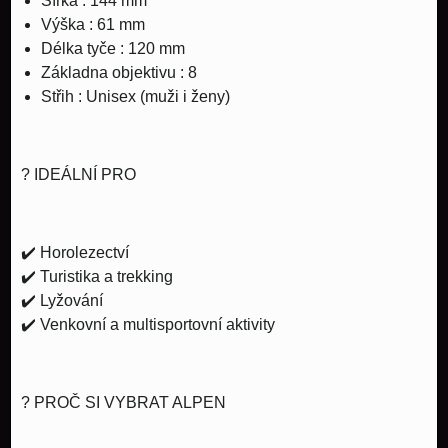
Šířka
: 144 mm
Výška
: 61 mm
Délka tyče
: 120 mm
Základna objektivu
: 8
Střih
: Unisex (muži i ženy)
?️
IDEÁLNÍ PRO
✔️ Horolezectví
✔️ Turistika a trekking
✔️ Lyžování
✔️ Venkovní a multisportovní aktivity
?
PROČ SI VYBRAT ALPEN