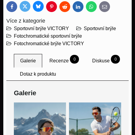
Bluesky
Twitter
Facebook
Pinterest
Reddit
LinkedIn
WhatsApp
E-
mail
Více z kategorie
Sportovní brýle VICTORY
Sportovní brýle
Fotochromatické sportovní brýle
Fotochromatické brýle VICTORY
0
0
Galerie
Recenze
Diskuse
Dotaz k produktu
Galerie