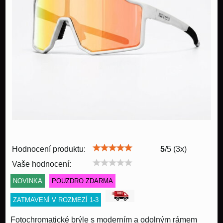
Hodnocení produktu:
5
/
5
(
3
x)
Vaše hodnocení:
NOVINKA
POUZDRO ZDARMA
ZATMAVENÍ V ROZMEZÍ 1-3
Fotochromatické brýle s moderním a odolným rámem