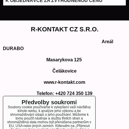
K OBJEDNÁVCE ZA ZVÝHODNĚNOU CENU
R-KONTAKT CZ S.R.O.
Areál
DURABO
Masarykova 125
Čelákovice
www.r-kontakt.com
Telefon:
+420 724 350 139
E-mail: info@r-kontakt.com
Předvolby soukromí
info@r-kontakt.
com
Soubory cookie používáme k vylepšení vaší návštěvy
tohoto webu, k analýze jeho výkonu a ke
shromažďování údajů o jeho používání. Můžeme k
tomu použít nástroje a služby třetích stran a
shromážděná data mohou být přenášena partnerům v
EU, USA nebo jiných zemích. Kliknutím na „Přijmout