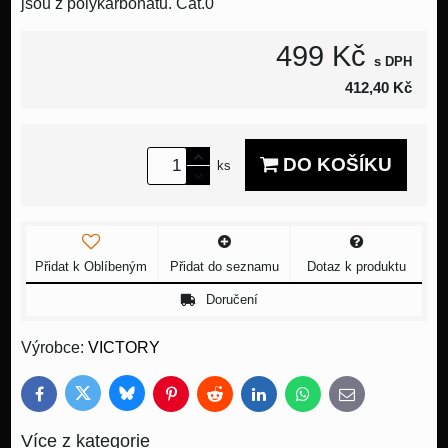
jsou z polykarbonátu. Cat.0
499 Kč
s DPH
412,40 Kč
DO KOŠÍKU
ks
Přidat k Oblíbeným
Přidat do seznamu
Dotaz k produktu
Doručení
Výrobce:
VICTORY
Bluesky
Twitter
Facebook
Pinterest
Reddit
LinkedIn
WhatsApp
E-
mail
Více z kategorie