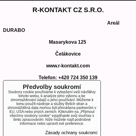
R-KONTAKT CZ S.R.O.
Areál
DURABO
Masarykova 125
Čelákovice
www.r-kontakt.com
Telefon:
+420 724 350 139
E-mail: info@r-kontakt.com
Předvolby soukromí
info@r-kontakt.
com
Soubory cookie používáme k vylepšení vaší návštěvy
tohoto webu, k analýze jeho výkonu a ke
shromažďování údajů o jeho používání. Můžeme k
tomu použít nástroje a služby třetích stran a
shromážděná data mohou být přenášena partnerům v
EU, USA nebo jiných zemích. Kliknutím na „Přijmout
OBJEDNÁVKY
všechny soubory cookie“ vyjadřujete svůj souhlas s
tímto zpracováním. Níže můžete najít podrobné
informace nebo upravit své preference.
Stav objednávky
Zásady ochrany soukromí