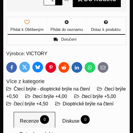
Přidat k Oblíbeným
Přidat do seznamu
Dotaz k produktu
Doručení
Výrobce:
VICTORY
Bluesky
Twitter
Facebook
Pinterest
Reddit
LinkedIn
WhatsApp
E-
mail
Více z kategorie
Čtecí brýle - dioptrické brýle na čtení
čtecí brýle
+0,50
čtecí brýle +4,00
čtecí brýle +5,00
čtecí brýle +4,50
Dioptrické brýle na čtení
0
0
Recenze
Diskuse