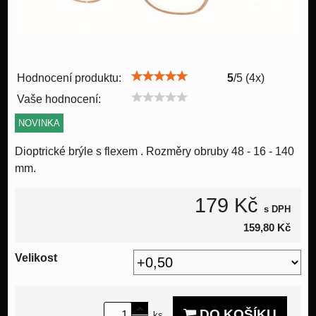
Hodnocení produktu:
5
/
5
(
4
x)
Vaše hodnocení:
NOVINKA
Dioptrické brýle s flexem . Rozměry obruby 48 - 16 - 140
mm.
179 Kč
s DPH
159,80 Kč
Velikost
DO KOŠÍKU
ks