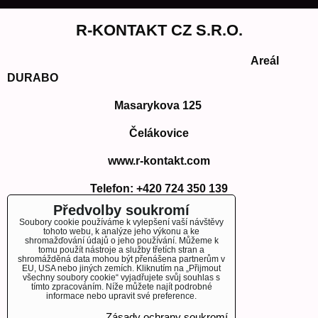
R-KONTAKT CZ S.R.O.
Areál
DURABO
Masarykova 125
Čelákovice
www.r-kontakt.com
Telefon:
+420 724 350 139
E-mail: info@r-kontakt.com
Předvolby soukromí
info@r-kontakt.
com
Soubory cookie používáme k vylepšení vaší návštěvy
tohoto webu, k analýze jeho výkonu a ke
shromažďování údajů o jeho používání. Můžeme k
tomu použít nástroje a služby třetích stran a
shromážděná data mohou být přenášena partnerům v
EU, USA nebo jiných zemích. Kliknutím na „Přijmout
OBJEDNÁVKY
všechny soubory cookie“ vyjadřujete svůj souhlas s
tímto zpracováním. Níže můžete najít podrobné
informace nebo upravit své preference.
Stav objednávky
Zásady ochrany soukromí