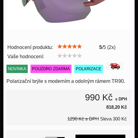
Hodnocení produktu:
5
/
5
(
2
x)
Vaše hodnocení:
NOVINKA
POUZDRO ZDARMA
POLARIZACE
Polarizační brýle s moderním a odolným rámem TR90.
990 Kč
s DPH
818,20 Kč
1290 Kč
s DPH
Sleva
300 Kč