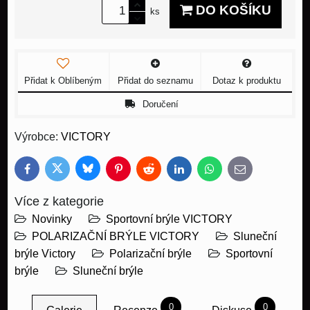
DO KOŠÍKU
ks
Přidat k Oblíbeným
Přidat do seznamu
Dotaz k produktu
Doručení
Výrobce:
VICTORY
Bluesky
Twitter
Facebook
Pinterest
Reddit
LinkedIn
WhatsApp
E-
mail
Více z kategorie
Novinky
Sportovní brýle VICTORY
POLARIZAČNÍ BRÝLE VICTORY
Sluneční
brýle Victory
Polarizační brýle
Sportovní
brýle
Sluneční brýle
0
0