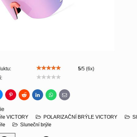
uktu:
5
/
5
(
6
x)
:
luesky
Pinterest
Reddit
LinkedIn
WhatsApp
E-
mail
ie
rýle VICTORY
POLARIZAČNÍ BRÝLE VICTORY
Sl
ýle
Sluneční brýle