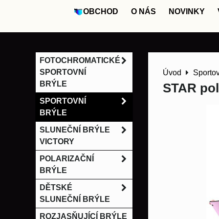
OBCHOD
O NÁS
NOVINKY
FOTOCHROMATICKÉ
SPORTOVNÍ
Úvod
Sportov
BRÝLE
STAR pola
SPORTOVNÍ
BRÝLE
SLUNEČNÍ BRÝLE
VICTORY
POLARIZAČNÍ
BRÝLE
DĚTSKÉ
SLUNEČNÍ BRÝLE
ROZJASŇUJÍCÍ BRÝLE