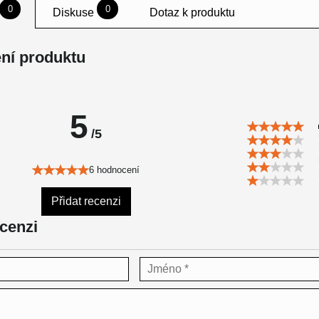
0
0
Diskuse
Dotaz k produktu
ní produktu
5
/5
6 hodnocení
Přidat recenzi
ecenzi