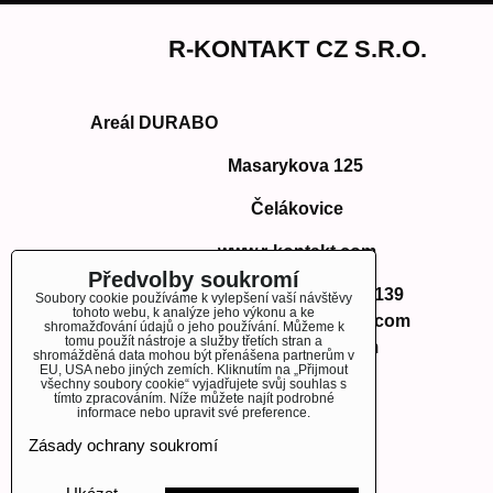
R-KONTAKT CZ S.R.O.
Areál DURABO
Masarykova 125
Čelákovice
www.r-kontakt.com
Předvolby soukromí
Telefon:
+420 724 350 139
Soubory cookie používáme k vylepšení vaší návštěvy
tohoto webu, k analýze jeho výkonu a ke
E-mail: info@r-kontakt.com
shromažďování údajů o jeho používání. Můžeme k
tomu použít nástroje a služby třetích stran a
info@r-kontakt.
com
shromážděná data mohou být přenášena partnerům v
EU, USA nebo jiných zemích. Kliknutím na „Přijmout
všechny soubory cookie“ vyjadřujete svůj souhlas s
tímto zpracováním. Níže můžete najít podrobné
informace nebo upravit své preference.
OBJEDNÁVKY
Zásady ochrany soukromí
Stav objednávky