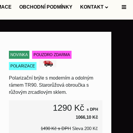
MACE
OBCHODNÍ PODMÍNKY
KONTAKT
NOVINKA
POUZDRO ZDARMA
POLARIZACE
Polarizační brýle s moderním a odolným
rámem TR90. Starorůžová obroučka s
růžovým zrcadlovým sklem.
1290 Kč
s DPH
1066,10 Kč
1490 Kč
s DPH
Sleva
200 Kč