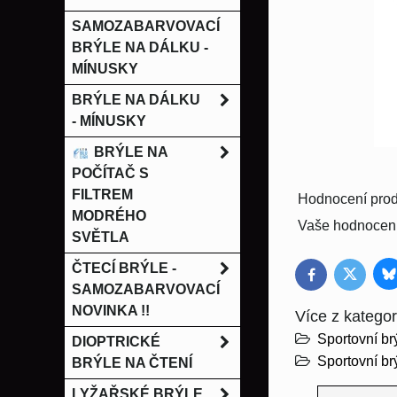
SAMOZABARVOVACÍ
BRÝLE NA DÁLKU -
MÍNUSKY
BRÝLE NA DÁLKU
- MÍNUSKY
BRÝLE NA
POČÍTAČ S
FILTREM
Hodnocení prod
MODRÉHO
Vaše hodnocení
SVĚTLA
ČTECÍ BRÝLE -
B
Twitter
Facebook
SAMOZABARVOVACÍ
NOVINKA !!
Více z kategor
Sportovní b
DIOPTRICKÉ
Sportovní br
BRÝLE NA ČTENÍ
LYŽAŘSKÉ BRÝLE