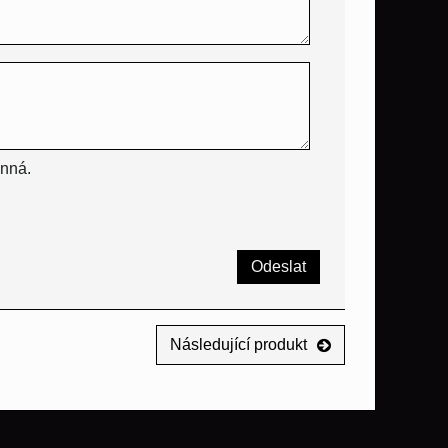
inná.
Odeslat
Následující produkt