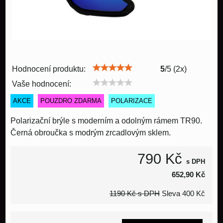
Hodnocení produktu:
5
/
5
(
2
x)
Vaše hodnocení:
AKCE
POUZDRO ZDARMA
POLARIZACE
Polarizační brýle s moderním a odolným rámem TR90.
Černá obroučka s modrým zrcadlovým sklem.
790 Kč
s DPH
652,90 Kč
1190 Kč
s DPH
Sleva
400 Kč