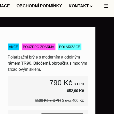
MACE
OBCHODNÍ PODMÍNKY
KONTAKT
AKCE
POUZDRO ZDARMA
POLARIZACE
Polarizační brýle s moderním a odolným
rámem TR90. Bíločerná obroučka s modrým
zrcadlovým sklem.
790 Kč
s DPH
652,90 Kč
1190 Kč
s DPH
Sleva
400 Kč