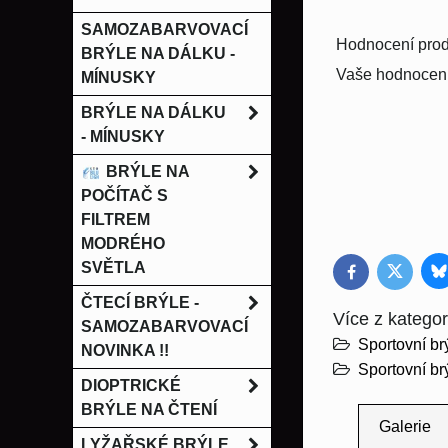
SAMOZABARVOVACÍ
Hodnocení prod
BRÝLE NA DÁLKU -
Vaše hodnocení
MÍNUSKY
BRÝLE NA DÁLKU
- MÍNUSKY
BRÝLE NA
POČÍTAČ S
FILTREM
MODRÉHO
SVĚTLA
B
Twitter
Facebook
ČTECÍ BRÝLE -
Více z kategor
SAMOZABARVOVACÍ
Sportovní b
NOVINKA !!
Sportovní br
DIOPTRICKÉ
BRÝLE NA ČTENÍ
Galerie
LYŽAŘSKÉ BRÝLE