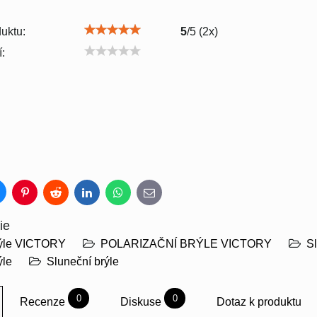
uktu:
5
/
5
(
2
x)
:
luesky
Pinterest
Reddit
LinkedIn
WhatsApp
E-
mail
ie
rýle VICTORY
POLARIZAČNÍ BRÝLE VICTORY
Sl
ýle
Sluneční brýle
0
0
Recenze
Diskuse
Dotaz k produktu