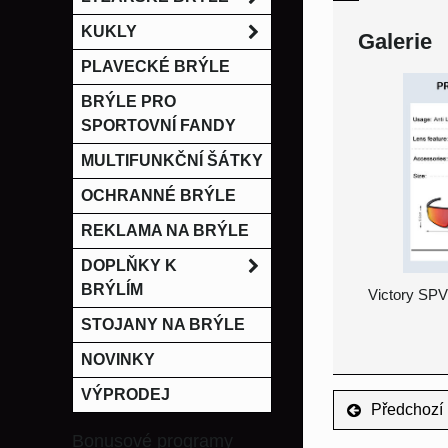
KUKLY
Galerie
PLAVECKÉ BRÝLE
BRÝLE PRO
SPORTOVNÍ FANDY
MULTIFUNKČNÍ ŠÁTKY
OCHRANNÉ BRÝLE
REKLAMA NA BRÝLE
DOPLŇKY K
BRÝLÍM
Victory SPV
STOJANY NA BRÝLE
NOVINKY
VÝPRODEJ
Předchozí 
Bonusové programy