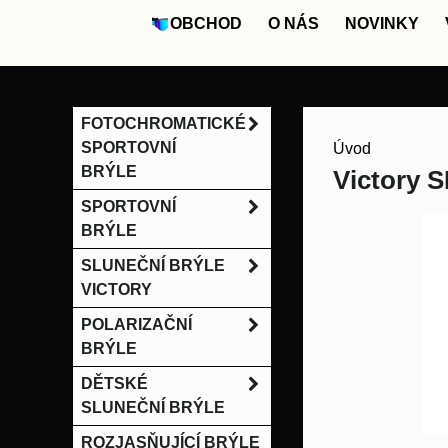
OBCHOD
O NÁS
NOVINKY
FOTOCHROMATICKÉ
SPORTOVNÍ
Úvod
BRÝLE
Victory S
SPORTOVNÍ
BRÝLE
SLUNEČNÍ BRÝLE
VICTORY
POLARIZAČNÍ
BRÝLE
DĚTSKÉ
SLUNEČNÍ BRÝLE
ROZJASŇUJÍCÍ BRÝLE