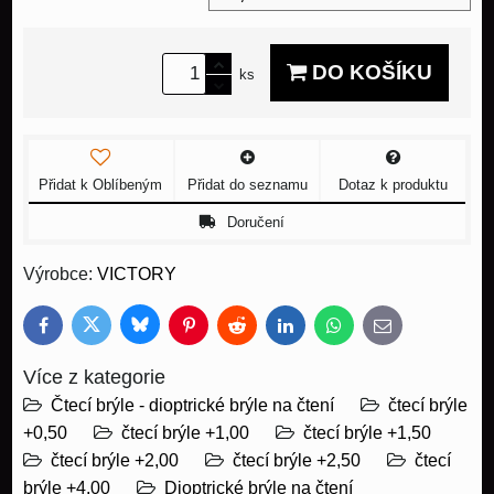
DO KOŠÍKU
ks
Přidat k Oblíbeným
Přidat do seznamu
Dotaz k produktu
Doručení
Výrobce:
VICTORY
Bluesky
Twitter
Facebook
Pinterest
Reddit
LinkedIn
WhatsApp
E-
mail
Více z kategorie
Čtecí brýle - dioptrické brýle na čtení
čtecí brýle
+0,50
čtecí brýle +1,00
čtecí brýle +1,50
čtecí brýle +2,00
čtecí brýle +2,50
čtecí
brýle +4,00
Dioptrické brýle na čtení