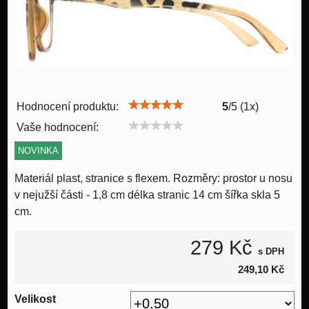
Hodnocení produktu:
5
/
5
(
1
x)
Vaše hodnocení:
NOVINKA
Materiál plast, stranice s flexem. Rozměry: prostor u nosu
v nejužší části - 1,8 cm délka stranic 14 cm šířka skla 5
cm.
279 Kč
s DPH
249,10 Kč
Velikost