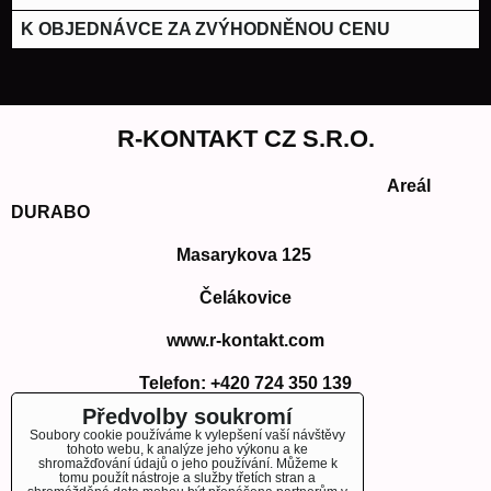
K OBJEDNÁVCE ZA ZVÝHODNĚNOU CENU
R-KONTAKT CZ S.R.O.
Areál
DURABO
Masarykova 125
Čelákovice
www.r-kontakt.com
Telefon:
+420 724 350 139
E-mail: info@r-kontakt.com
Předvolby soukromí
info@r-kontakt.
com
Soubory cookie používáme k vylepšení vaší návštěvy
tohoto webu, k analýze jeho výkonu a ke
shromažďování údajů o jeho používání. Můžeme k
tomu použít nástroje a služby třetích stran a