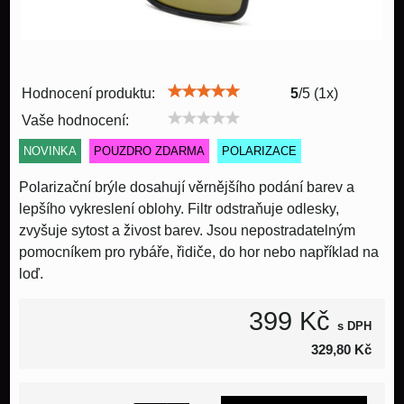
Hodnocení produktu:
5
/
5
(
1
x)
Vaše hodnocení:
NOVINKA
POUZDRO ZDARMA
POLARIZACE
Polarizační brýle dosahují věrnějšího podání barev a
lepšího vykreslení oblohy. Filtr odstraňuje odlesky,
zvyšuje sytost a živost barev. Jsou nepostradatelným
pomocníkem pro rybáře, řidiče, do hor nebo například na
loď.
399 Kč
s DPH
329,80 Kč