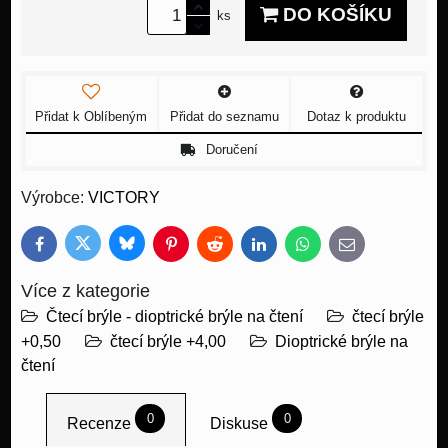
DO KOŠÍKU
ks
Přidat k Oblíbeným
Přidat do seznamu
Dotaz k produktu
Doručení
Výrobce:
VICTORY
Bluesky
Twitter
Facebook
Pinterest
Reddit
LinkedIn
WhatsApp
E-
mail
Více z kategorie
Čtecí brýle - dioptrické brýle na čtení
čtecí brýle
+0,50
čtecí brýle +4,00
Dioptrické brýle na
čtení
0
0
Recenze
Diskuse