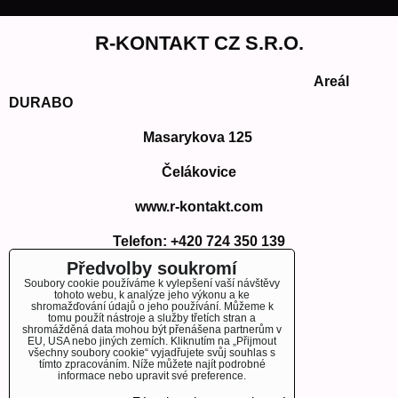
R-KONTAKT CZ S.R.O.
Areál
DURABO
Masarykova 125
Čelákovice
www.r-kontakt.com
Telefon:
+420 724 350 139
E-mail: info@r-kontakt.com
Předvolby soukromí
info@r-kontakt.
com
Soubory cookie používáme k vylepšení vaší návštěvy
tohoto webu, k analýze jeho výkonu a ke
shromažďování údajů o jeho používání. Můžeme k
tomu použít nástroje a služby třetích stran a
shromážděná data mohou být přenášena partnerům v
EU, USA nebo jiných zemích. Kliknutím na „Přijmout
OBJEDNÁVKY
všechny soubory cookie“ vyjadřujete svůj souhlas s
tímto zpracováním. Níže můžete najít podrobné
informace nebo upravit své preference.
Stav objednávky