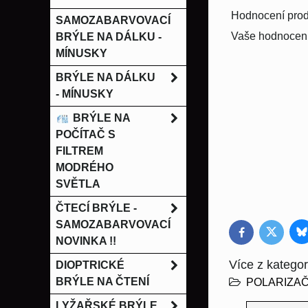
Hodnocení prod
SAMOZABARVOVACÍ
Vaše hodnocení
BRÝLE NA DÁLKU -
MÍNUSKY
BRÝLE NA DÁLKU
- MÍNUSKY
BRÝLE NA
POČÍTAČ S
FILTREM
MODRÉHO
SVĚTLA
ČTECÍ BRÝLE -
SAMOZABARVOVACÍ
B
Twitter
Facebook
NOVINKA !!
Více z kategor
DIOPTRICKÉ
BRÝLE NA ČTENÍ
POLARIZAČ
LYŽAŘSKÉ BRÝLE