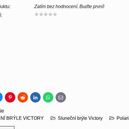
uktu:
Zatím bez hodnocení. Buďte první!
:
luesky
Pinterest
Reddit
LinkedIn
WhatsApp
E-
mail
ie
NÍ BRÝLE VICTORY
Sluneční brýle Victory
Polari