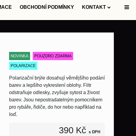
MACE
OBCHODNÍ PODMÍNKY
KONTAKT
NOVINKA
POUZDRO ZDARMA
POLARIZACE
Polarizační brýle dosahují věrnějšího podání
barev a lepšího vykreslení oblohy. Filtr
odstraňuje odlesky, zvyšuje sytost a živost
barev. Jsou nepostradatelným pomocníkem
pro rybáře, řidiče, do hor nebo například na
loď.
390 Kč
s DPH