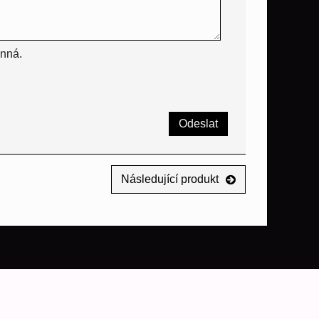
inná.
Odeslat
Následující produkt