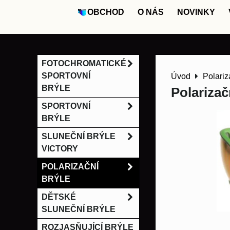
OBCHOD
O NÁS
NOVINKY
FOTOCHROMATICKÉ
SPORTOVNÍ
Úvod
Polariz
BRÝLE
Polarizač
SPORTOVNÍ
BRÝLE
SLUNEČNÍ BRÝLE
VICTORY
POLARIZAČNÍ
BRÝLE
DĚTSKÉ
SLUNEČNÍ BRÝLE
ROZJASŇUJÍCÍ BRÝLE