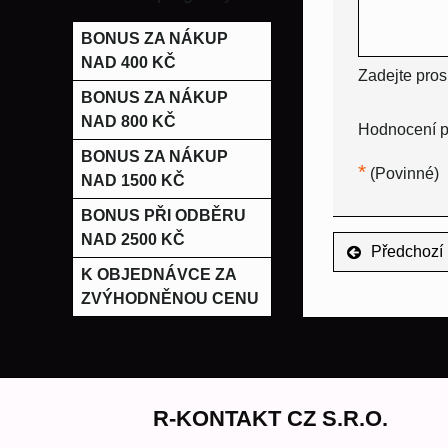
BONUS ZA NÁKUP
NAD 400 KČ
Zadejte pros
BONUS ZA NÁKUP
NAD 800 KČ
Hodnocení p
BONUS ZA NÁKUP
*
(Povinné)
NAD 1500 KČ
BONUS PŘI ODBĚRU
NAD 2500 KČ
Předchozí 
K OBJEDNÁVCE ZA
ZVÝHODNĚNOU CENU
R-KONTAKT CZ S.R.O.