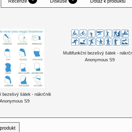
Recenze
Diskuse
Dotaz k produktu
Multifunkční bezešvý šátek - nákrč
Anonymous S9
í bezešvý šátek - nákrčník
Anonymous S9
produkt