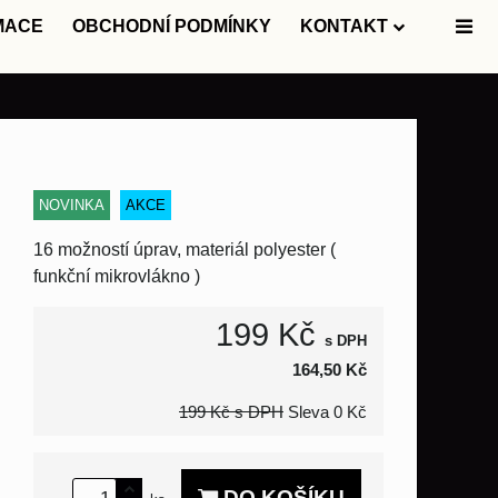
MACE
OBCHODNÍ PODMÍNKY
KONTAKT
NOVINKA
AKCE
16 možností úprav, materiál polyester (
funkční mikrovlákno )
199 Kč
s DPH
164,50 Kč
199 Kč
s DPH
Sleva
0 Kč
DO KOŠÍKU