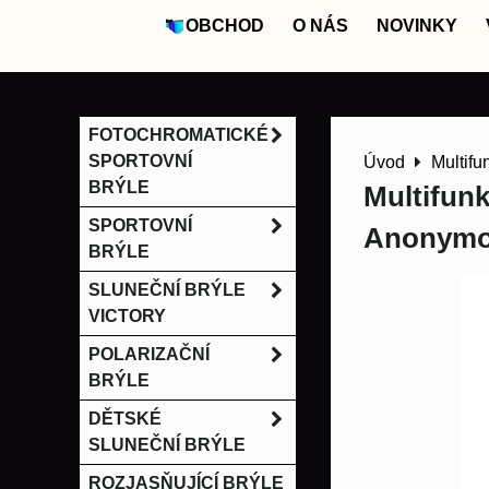
OBCHOD
O NÁS
NOVINKY
FOTOCHROMATICKÉ
SPORTOVNÍ
Úvod
Multifu
BRÝLE
Multifunk
SPORTOVNÍ
Anonymo
BRÝLE
SLUNEČNÍ BRÝLE
VICTORY
POLARIZAČNÍ
BRÝLE
DĚTSKÉ
SLUNEČNÍ BRÝLE
ROZJASŇUJÍCÍ BRÝLE