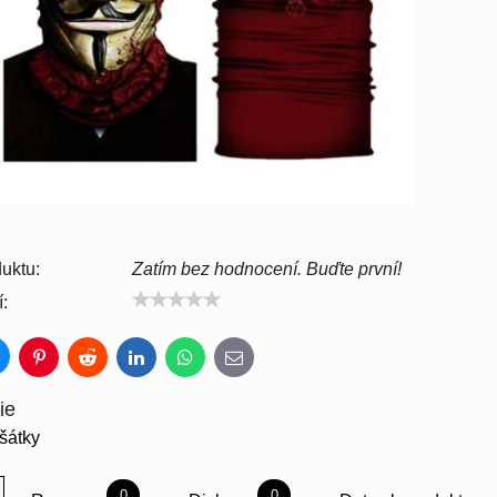
uktu:
Zatím bez hodnocení. Buďte první!
:
luesky
Pinterest
Reddit
LinkedIn
WhatsApp
E-
mail
ie
 šátky
0
0