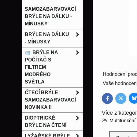
SAMOZABARVOVACÍ
BRÝLE NA DÁLKU -
MÍNUSKY
BRÝLE NA DÁLKU
- MÍNUSKY
BRÝLE NA
POČÍTAČ S
FILTREM
Hodnocení prod
MODRÉHO
SVĚTLA
Vaše hodnocení
ČTECÍ BRÝLE -
B
SAMOZABARVOVACÍ
Twitter
Facebook
NOVINKA !!
Více z kategor
DIOPTRICKÉ
Multifunkční
BRÝLE NA ČTENÍ
LYŽAŘSKÉ BRÝLE