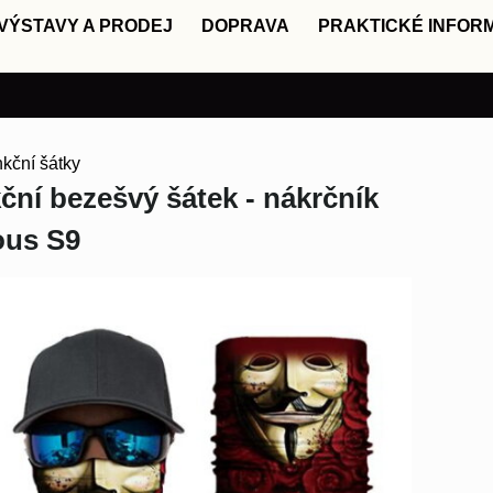
VÝSTAVY A PRODEJ
DOPRAVA
PRAKTICKÉ INFOR
nkční šátky
ční bezešvý šátek - nákrčník
us S9