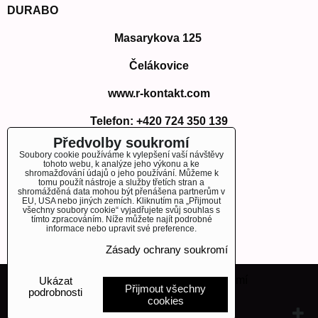
DURABO
Masarykova 125
Čelákovice
www.r-kontakt.com
Telefon:
+420 724 350 139
E-mail: info@r-kontakt.com
Předvolby soukromí
info@r-kontakt.
com
Soubory cookie používáme k vylepšení vaší návštěvy
tohoto webu, k analýze jeho výkonu a ke
shromažďování údajů o jeho používání. Můžeme k
tomu použít nástroje a služby třetích stran a
shromážděná data mohou být přenášena partnerům v
EU, USA nebo jiných zemích. Kliknutím na „Přijmout
OBJEDNÁVKY
všechny soubory cookie“ vyjadřujete svůj souhlas s
tímto zpracováním. Níže můžete najít podrobné
informace nebo upravit své preference.
Stav objednávky
Zásady ochrany soukromí
Předvolby soukromí
Zásady ochrany soukromí
Ukázat
Přijmout všechny
podrobnosti
cookies
Vytvořeno systémem:
ByznysWeb.cz