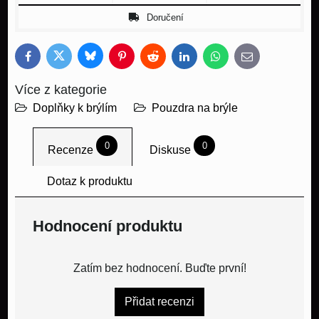
Doručení
Bluesky
Twitter
Facebook
Pinterest
Reddit
LinkedIn
WhatsApp
E-
mail
Více z kategorie
Doplňky k brýlím
Pouzdra na brýle
0
0
Recenze
Diskuse
Dotaz k produktu
Hodnocení produktu
Zatím bez hodnocení. Buďte první!
Přidat recenzi