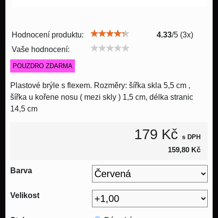
Hodnocení produktu:
4.33
/
5
(
3
x)
Vaše hodnocení:
POUZDRO ZDARMA
Plastové brýle s flexem. Rozměry: šířka skla 5,5 cm ,
šířka u kořene nosu ( mezi skly ) 1,5 cm, délka stranic
14,5 cm
179 Kč
s DPH
159,80 Kč
Barva
Velikost