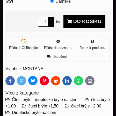
Styl
Dámské
DO KOŠÍKU
ks
Přidat k Oblíbeným
Přidat do seznamu
Dotaz k produktu
Doručení
Výrobce:
MONTANA
Bluesky
Twitter
Facebook
Pinterest
Reddit
LinkedIn
WhatsApp
E-
mail
Více z kategorie
Čtecí brýle - dioptrické brýle na čtení
čtecí brýle
+1,00
čtecí brýle +1,50
čtecí brýle +2,00
Dioptrické brýle na čtení