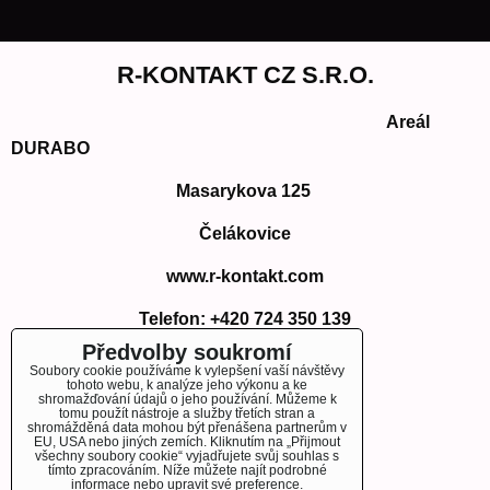
R-KONTAKT CZ S.R.O.
Areál
DURABO
Masarykova 125
Čelákovice
www.r-kontakt.com
Telefon:
+420 724 350 139
E-mail: info@r-kontakt.com
Předvolby soukromí
info@r-kontakt.
com
Soubory cookie používáme k vylepšení vaší návštěvy
tohoto webu, k analýze jeho výkonu a ke
shromažďování údajů o jeho používání. Můžeme k
tomu použít nástroje a služby třetích stran a
shromážděná data mohou být přenášena partnerům v
EU, USA nebo jiných zemích. Kliknutím na „Přijmout
OBJEDNÁVKY
všechny soubory cookie“ vyjadřujete svůj souhlas s
tímto zpracováním. Níže můžete najít podrobné
informace nebo upravit své preference.