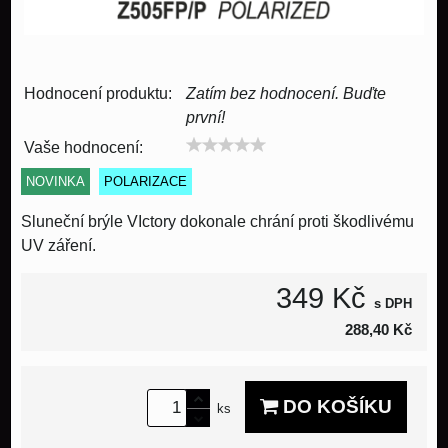
Hodnocení produktu:
Zatím bez hodnocení. Buďte
první!
Vaše hodnocení:
NOVINKA
POLARIZACE
Sluneční brýle VIctory dokonale chrání proti škodlivému
UV záření.
349 Kč
s DPH
288,40 Kč
DO KOŠÍKU
ks