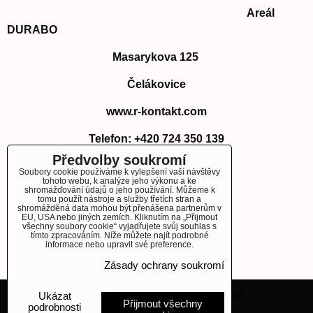
Areál
DURABO
Masarykova 125
Čelákovice
www.r-kontakt.com
Telefon:
+420 724 350 139
E-mail: info@r-kontakt.com
Předvolby soukromí
info@r-kontakt.
com
Soubory cookie používáme k vylepšení vaší návštěvy
tohoto webu, k analýze jeho výkonu a ke
shromažďování údajů o jeho používání. Můžeme k
tomu použít nástroje a služby třetích stran a
shromážděná data mohou být přenášena partnerům v
EU, USA nebo jiných zemích. Kliknutím na „Přijmout
OBJEDNÁVKY
všechny soubory cookie“ vyjadřujete svůj souhlas s
tímto zpracováním. Níže můžete najít podrobné
informace nebo upravit své preference.
Stav objednávky
Zásady ochrany soukromí
Předvolby soukromí
Zásady ochrany soukromí
Ukázat
Přijmout všechny
podrobnosti