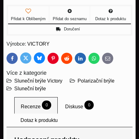
Přidat k Oblíbeným
Přidat do seznamu
Dotaz k produktu
Doručení
Výrobce:
VICTORY
Bluesky
Twitter
Facebook
Pinterest
Reddit
LinkedIn
WhatsApp
E-
mail
Více z kategorie
Sluneční brýle Victory
Polarizační brýle
Sluneční brýle
0
0
Recenze
Diskuse
Dotaz k produktu