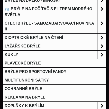
BRÝLE NA DÁLKU - MÍNUSKY
BRÝLE NA POČÍTAČ S FILTREM MODRÉHO
SVĚTLA
ČTECÍ BRÝLE - SAMOZABARVOVACÍ NOVINKA
!!
DIOPTRICKÉ BRÝLE NA ČTENÍ
LYŽAŘSKÉ BRÝLE
KUKLY
PLAVECKÉ BRÝLE
BRÝLE PRO SPORTOVNÍ FANDY
MULTIFUNKČNÍ ŠÁTKY
OCHRANNÉ BRÝLE
REKLAMA NA BRÝLE
DOPLŇKY K BRÝLÍM