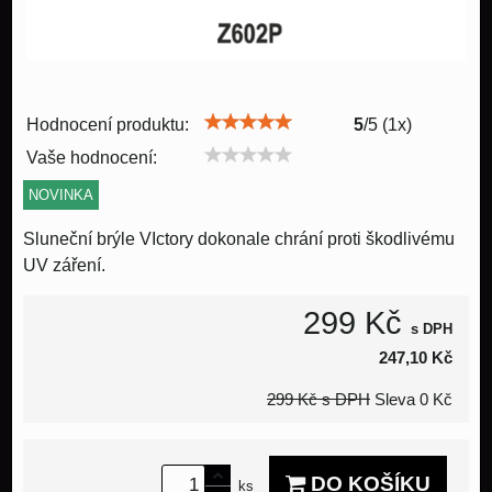
Hodnocení produktu:
5
/
5
(
1
x)
Vaše hodnocení:
NOVINKA
Sluneční brýle VIctory dokonale chrání proti škodlivému
UV záření.
299 Kč
s DPH
247,10 Kč
299 Kč
s DPH
Sleva
0 Kč
DO KOŠÍKU
ks