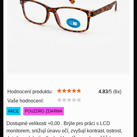
Hodnocení produktu:
4.83
/
5
(
6
x)
Vaše hodnocení:
AKCE
POUZDRO ZDARMA
Dostupné velikosti +0,00 . Brýle pro práci s LCD
monitorem, snižují únavu očí, zvyšují kontrast, ostrost,