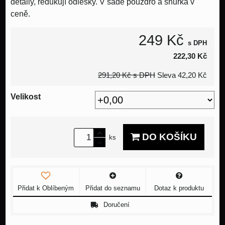
detaily, redukují odlesky. V sadě pouzdro a šňůrka v
ceně.
249 Kč
s DPH
222,30 Kč
291,20 Kč
s DPH
Sleva
42,20 Kč
Velikost
DO KOŠÍKU
ks
Přidat k Oblíbeným
Přidat do seznamu
Dotaz k produktu
Doručení