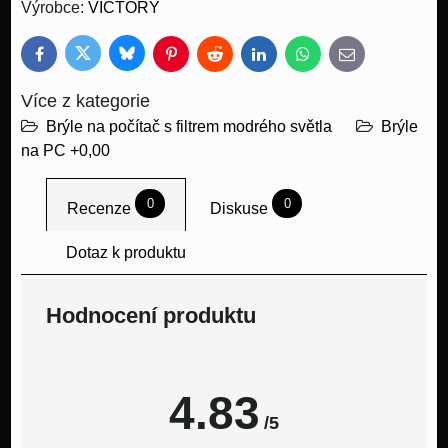
Výrobce:
VICTORY
Bluesky
Twitter
Facebook
Pinterest
Reddit
LinkedIn
WhatsApp
E-
mail
Více z kategorie
Brýle na počítač s filtrem modrého světla
Brýle
na PC +0,00
0
0
Recenze
Diskuse
Dotaz k produktu
Hodnocení produktu
4.83
/5