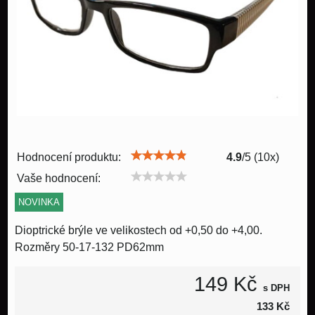
Hodnocení produktu:
4.9
/
5
(
10
x)
Vaše hodnocení:
NOVINKA
Dioptrické brýle ve velikostech od +0,50 do +4,00.
Rozměry 50-17-132 PD62mm
149 Kč
s DPH
133 Kč