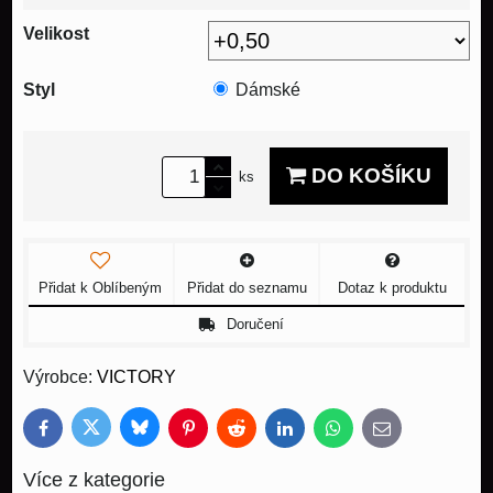
Velikost
Styl
Dámské
DO KOŠÍKU
ks
Přidat k Oblíbeným
Přidat do seznamu
Dotaz k produktu
Doručení
Výrobce:
VICTORY
Bluesky
Twitter
Facebook
Pinterest
Reddit
LinkedIn
WhatsApp
E-
mail
Více z kategorie