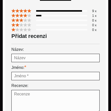
9 x
1 x
0 x
0 x
0 x
Přidat recenzi
Název:
*
Jméno:
Recenze: