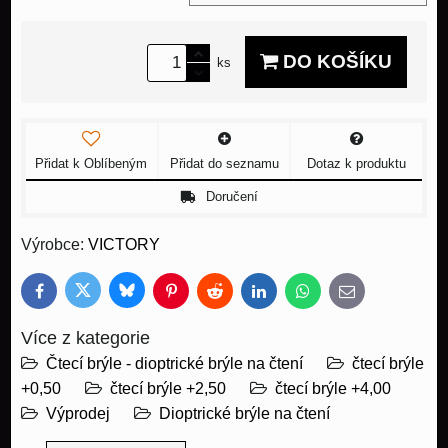
DO KOŠÍKU
ks
Přidat k Oblíbeným
Přidat do seznamu
Dotaz k produktu
Doručení
Výrobce:
VICTORY
Bluesky
Twitter
Facebook
Pinterest
Reddit
LinkedIn
WhatsApp
E-
mail
Více z kategorie
Čtecí brýle - dioptrické brýle na čtení
čtecí brýle
+0,50
čtecí brýle +2,50
čtecí brýle +4,00
Výprodej
Dioptrické brýle na čtení