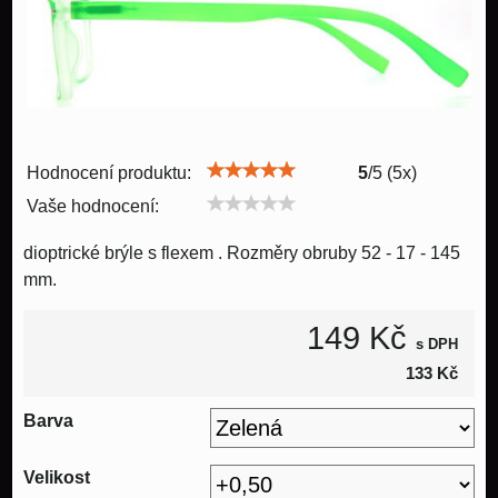
Hodnocení produktu:
5
/
5
(
5
x)
Vaše hodnocení:
dioptrické brýle s flexem . Rozměry obruby 52 - 17 - 145
mm.
149 Kč
s DPH
133 Kč
Barva
Velikost