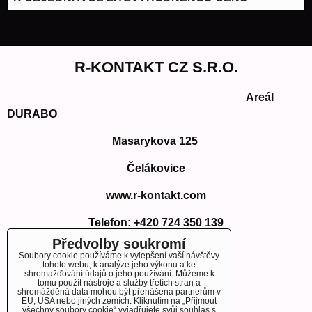
R-KONTAKT CZ S.R.O.
Areál
DURABO
Masarykova 125
Čelákovice
www.r-kontakt.com
Telefon:
+420 724 350 139
E-mail: info@r-kontakt.com
Předvolby soukromí
info@r-kontakt.
com
Soubory cookie používáme k vylepšení vaší návštěvy
tohoto webu, k analýze jeho výkonu a ke
shromažďování údajů o jeho používání. Můžeme k
tomu použít nástroje a služby třetích stran a
shromážděná data mohou být přenášena partnerům v
EU, USA nebo jiných zemích. Kliknutím na „Přijmout
OBJEDNÁVKY
všechny soubory cookie“ vyjadřujete svůj souhlas s